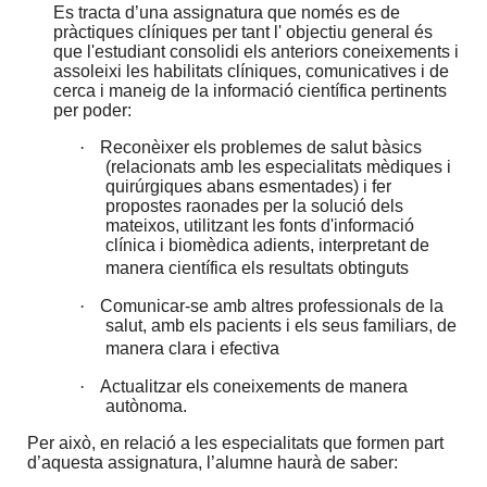
Es tracta d’una assignatura que només es de
pràctiques clíniques
per tant l' objectiu general és
que l'estudiant consolidi els anteriors coneixements i
assoleixi les habilitats clíniques, comunicatives i de
cerca i maneig de la informació científica pertinents
per poder:
·
Reconèixer els problemes de salut bàsics
(relacionats amb les especialitats mèdiques i
quirúrgiques abans esmentades) i fer
propostes raonades per la solució dels
mateixos, utilitzant les fonts d'informació
clínica i biomèdica adients, interpretant de
manera científica els resultats obtinguts
·
Comunicar-se amb altres professionals de la
salut, amb els pacients i els seus familiars, de
manera clara i efectiva
·
Actualitzar els coneixements de manera
autònoma.
Per això, en relació a les especialitats que formen part
d’aquesta assignatura, l’alumne haurà de saber: