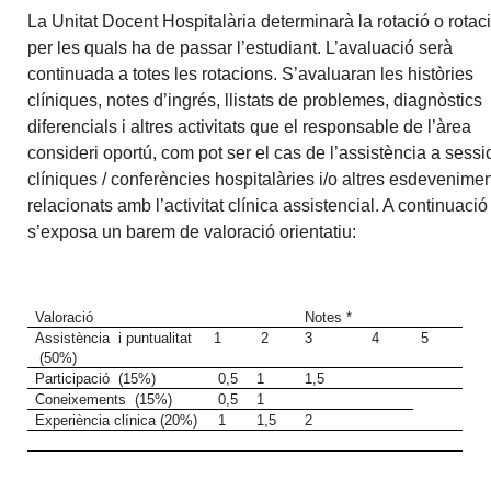
La Unitat Docent Hospitalària determinarà la rotació o rotac
per les quals ha de passar l’estudiant. L’avaluació serà
continuada a totes les rotacions. S’avaluaran les històries
clíniques, notes d’ingrés, llistats de problemes, diagnòstics
diferencials i altres activitats que el responsable de l’àrea
consideri oportú, com pot ser el cas de l’assistència a sess
clíniques / conferències hospitalàries i/o altres esdevenime
relacionats amb l’activitat clínica assistencial. A continuació
s’exposa un barem de valoració orientatiu:
Valoració
Notes *
Assistència i puntualitat
1
2
3
4
5
(50%)
Participació (15%)
0,5
1
1,5
Coneixements (15%)
0,5
1
Experiència clínica (20%)
1
1,5
2