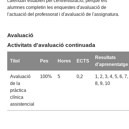
calendari establert pel centre/titulació, perquè els
alumnes completin les enquestes d'avaluació de
l'actuació del professorat i d'avaluació de l'assignatura.
Avaluació
Activitats d'avaluació continuada
Resultats
Títol
Pes
Hores
ECTS
d'aprenentatge
Avaluació
100%
5
0,2
1, 2, 3, 4, 5, 6, 7,
de la
8, 9, 10
pràctica
clínica
assistencial