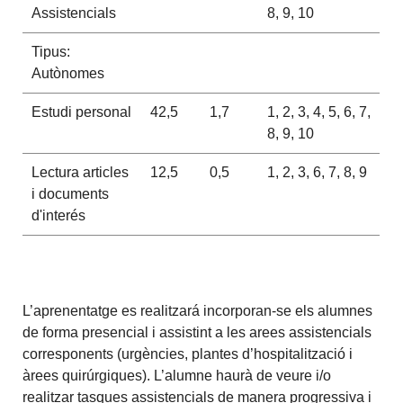
Assistencials
8, 9, 10
Tipus:
Autònomes
Estudi personal
42,5
1,7
1, 2, 3, 4, 5, 6, 7,
8, 9, 10
Lectura articles
12,5
0,5
1, 2, 3, 6, 7, 8, 9
i documents
d'interés
L’aprenentatge es realitzará incorporan-se els alumnes
de forma presencial i assistint a les arees assistencials
corresponents (urgències, plantes d’hospitalització i
àrees quirúrgiques). L’alumne haurà de veure i/o
realitzar tasques assistencials de manera progressiva i