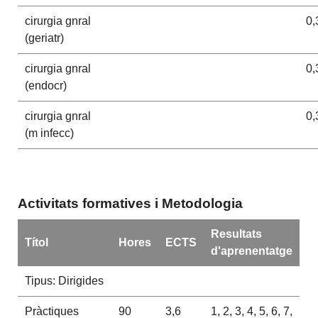
cirurgia gnral
0,
(geriatr)
cirurgia gnral
0,
(endocr)
cirurgia gnral
0,
(m infecc)
Activitats formatives i Metodologia
Resultats
Títol
Hores
ECTS
d'aprenentatge
Tipus: Dirigides
Pràctiques
90
3,6
1, 2, 3, 4, 5, 6, 7,