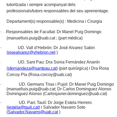
tutoritzada i sempre acompanyat dels
professionals/tutors responsables del seu aprenentage.
Departament(s) responsable(s) : Medicina i Cirurgia
·
Responsables de Facultat: Dr Manel Puig Domingo
-
(manuelluis.puig@uab.cat ; (part mèdica)
·
UD. Vall d’Hebrón: Dr José Alvarez Sabin
(
josealvarez@vhebron.net
)
UD. Sant Pau: Dra Sonia Fernández Ananín
·
(
sfernandeza@santpau.cat
) (part quirúrgica) i Dra Rosa
Corcoy Pla (Rosa.corcoy@uab.cat)
·
UD. Germans Trias i Pujol: Dr Manel Puig Domingo
(manuelluis.puig@uab.cat; Dr Carlos Dominguez Alonso
Dominguez Alonso (Carlosjavier.dominguez@uab.cat)
·
UD. Parc Taulí: Dr Jorge Estela Herrero
(
jestela@tauli.cat
) i Salvador Navarro Soto
(
Salvador.Navarro@uab.cat
)