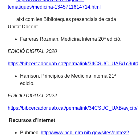
tematiques/medicina-1345711614714.html
així com les Biblioteques presencials de cada
Unitat Docent
Farreras Rozman. Medicina Interna 20ª edició.
EDICIÓ DIGITAL 2020
https://bibcercador.uab.cat/permalink/34CSUC_UAB/1c3u
Harrison. Principios de Medicina Interna 21ª
edició.
EDICIÓ DIGITAL 2022
https://bibcercador.uab.cat/permalink/34CSUC_UAB/avjc
Recursos d’Internet
Pubmed.
http://www.ncbi.nlm.nih.gov/sites/entrez?