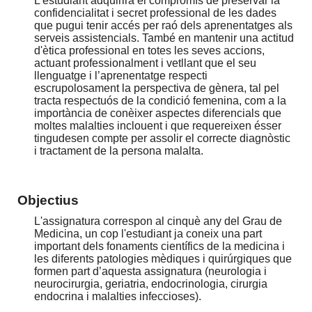
L'estudiant adquirirà el compromís de preservar la
confidencialitat i secret professional de les dades
que pugui tenir accés per raó dels aprenentatges als
serveis assistencials. També en mantenir una actitud
d'ètica professional en totes les seves accions,
actuant professionalment i vetllant que el seu
llenguatge i l’aprenentatge respecti
escrupolosament la perspectiva de gènera, tal pel
tracta respectuós de la condició femenina, com a la
importància de conèixer aspectes diferencials que
moltes malalties inclouent i que requereixen ésser
tingudesen compte per assolir el correcte diagnòstic
i tractament de la persona malalta.
Objectius
L'assignatura correspon al cinquè any del Grau de
Medicina, un cop l'estudiant ja coneix una part
important dels fonaments científics de la medicina i
les diferents patologies mèdiques i quirúrgiques que
formen part d’aquesta assignatura (neurologia i
neurocirurgia, geriatria, endocrinologia, cirurgia
endocrina i malalties infeccioses).