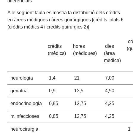
diferencials
A le següent taula es mostra la distribució dels crèdits
en àrees mèdiques i àrees quirúrgiques [crèdits totals 6
(crèdits mèdics 4 i crèdits quirúrgics 2)]
cr
crèdits
hores
dies
(qu
(mèdics)
(mèdiques)
(àrea
mèdica)
neurologia
1,4
21
7,00
geriatria
0,9
13,5
4,50
endocrinologia
0,85
12,75
4,25
m.infeccioses
0,85
12,75
4,25
neurocirurgia
1