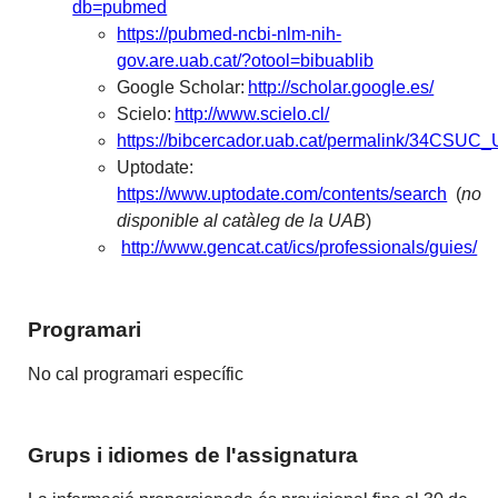
db=pubmed
https://pubmed-ncbi-nlm-nih-
gov.are.uab.cat/?otool=bibuablib
Google Scholar:
http://scholar.google.es/
Scielo:
http://www.scielo.cl/
https://bibcercador.uab.cat/permalink/34CS
Uptodate:
https://www.uptodate.com/contents/search
(
no
disponible al catàleg de la UAB
)
http://www.gencat.cat/ics/professionals/guies/
Programari
No cal programari específic
Grups i idiomes de l'assignatura