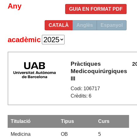
Any
GUIA EN FORMAT PDF
CATALÀ
Anglès
Espanyol
acadèmic
Pràctiques
2
Medicoquirúrgiques
III
Codi: 106717
Crèdits: 6
Titulació
Tipus
Curs
Medicina
OB
5