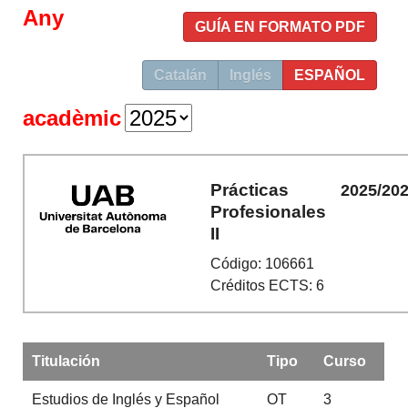
Any
GUÍA EN FORMATO PDF
Catalán
Inglés
ESPAÑOL
acadèmic
Prácticas
2025/20
Profesionales
II
Código: 106661
Créditos ECTS: 6
Titulación
Tipo
Curso
Estudios de Inglés y Español
OT
3