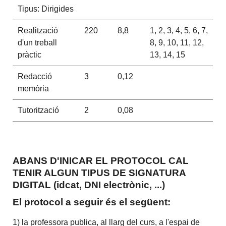
Tipus: Dirigides
Realització
220
8,8
1, 2, 3, 4, 5, 6, 7,
d'un treball
8, 9, 10, 11, 12,
pràctic
13, 14, 15
Redacció
3
0,12
memòria
Tutorització
2
0,08
ABANS D'INICAR EL PROTOCOL CAL
TENIR ALGUN TIPUS DE SIGNATURA
DIGITAL (idcat, DNI electrònic, ...)
El protocol a seguir és el següent:
1) la professora publica, al llarg del curs, a l'espai de