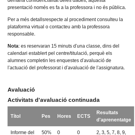
demana confidencialitat deles dades, aquesta
presentació només es fa a la professora i no és pública.
Per a més detallsrespecte al procediment consulteu la
plataforma virtual o contacteu amb la professora
responsable.
Nota
: es reservaran 15 minuts d'una classe, dins del
calendari establert pel centre/titulació, perquè els
alumnes completin les enquestes d'avaluació de
l'actuació del professorat i d'avaluació de l'assignatura.
Avaluació
Activitats d'avaluació continuada
Resultats
Títol
Pes
Hores
ECTS
d'aprenentatge
Informe del
50%
0
0
2, 3, 5, 7, 8, 9,