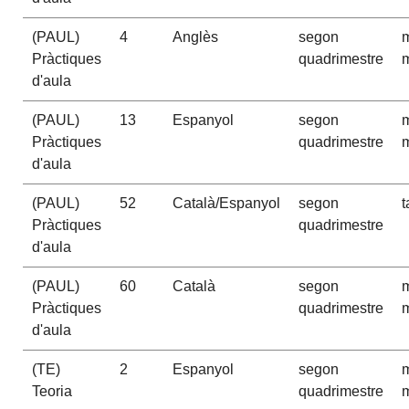
(PAUL)
4
Anglès
segon
m
Pràctiques
quadrimestre
m
d'aula
(PAUL)
13
Espanyol
segon
m
Pràctiques
quadrimestre
m
d'aula
(PAUL)
52
Català/Espanyol
segon
t
Pràctiques
quadrimestre
d'aula
(PAUL)
60
Català
segon
m
Pràctiques
quadrimestre
m
d'aula
(TE)
2
Espanyol
segon
m
Teoria
quadrimestre
m