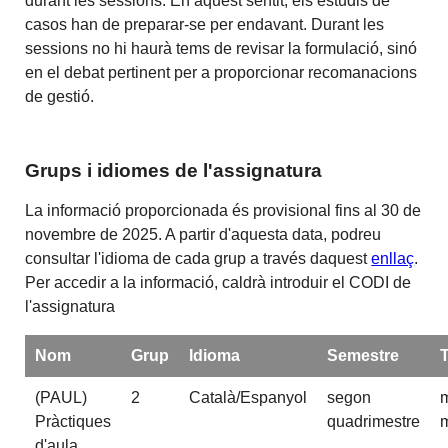
durant les sessions. En aquest sentit, els estudis de
casos han de preparar-se per endavant. Durant les
sessions no hi haurà tems de revisar la formulació, sinó
en el debat pertinent per a proporcionar recomanacions
de gestió.
Grups i idiomes de l'assignatura
La informació proporcionada és provisional fins al 30 de
novembre de 2025. A partir d'aquesta data, podreu
consultar l'idioma de cada grup a través daquest
enllaç
.
Per accedir a la informació, caldrà introduir el CODI de
l'assignatura
Nom
Grup
Idioma
Semestre
(PAUL)
2
Català/Espanyol
segon
m
Pràctiques
quadrimestre
m
d'aula