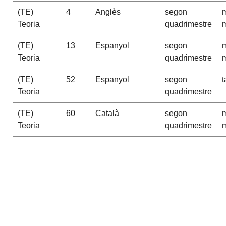
(TE)
4
Anglès
segon
m
Teoria
quadrimestre
m
(TE)
13
Espanyol
segon
m
Teoria
quadrimestre
m
(TE)
52
Espanyol
segon
t
Teoria
quadrimestre
(TE)
60
Català
segon
m
Teoria
quadrimestre
m