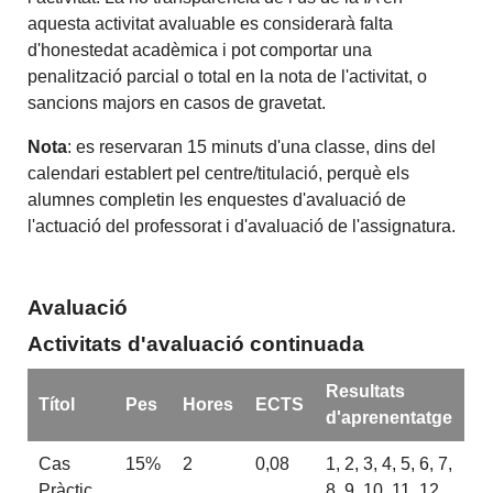
aquesta activitat avaluable es considerarà falta
d'honestedat acadèmica i pot comportar una
penalització parcial o total en la nota de l'activitat, o
sancions majors en casos de gravetat.
Nota
: es reservaran 15 minuts d'una classe, dins del
calendari establert pel centre/titulació, perquè els
alumnes completin les enquestes d'avaluació de
l'actuació del professorat i d'avaluació de l'assignatura.
Avaluació
Activitats d'avaluació continuada
Resultats
Títol
Pes
Hores
ECTS
d'aprenentatge
Cas
15%
2
0,08
1, 2, 3, 4, 5, 6, 7,
Pràctic
8, 9, 10, 11, 12,