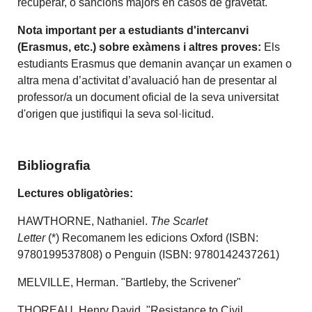
recuperar, o sancions majors en casos de gravetat.
Nota important per a estudiants d'intercanvi
(Erasmus, etc.) sobre exàmens i altres proves:
Els
estudiants Erasmus que demanin avançar un examen o
altra mena d’activitat d’avaluació han de presentar al
professor/a un document oficial de la seva universitat
d'origen que justifiqui la seva sol·licitud.
Bibliografia
Lectures obligatòries:
HAWTHORNE, Nathaniel.
The Scarlet
Letter
(*)
Recomanem les edicions Oxford (ISBN:
9780199537808) o Penguin (ISBN: 9780142437261)
MELVILLE, Herman. "Bartleby, the Scrivener"
THOREAU, Henry David
.
"Resistance to Civil