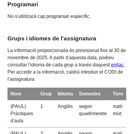
Programari
No s'utilitzarà cap programari específic.
Grups i idiomes de l'assignatura
La informació proporcionada és provisional fins al 30 de
novembre de 2025. A partir d'aquesta data, podreu
consultar l'idioma de cada grup a través daquest
enllaç
.
Per accedir a la informació, caldrà introduir el CODI de
l'assignatura
Nom
Grup
Idioma
Semestre
Torn
(PAUL)
1
Anglès
segon
matí-
Pràctiques
quadrimestre
mixt
d'aula
(PAUL)
2
Anglès
segon
matí-