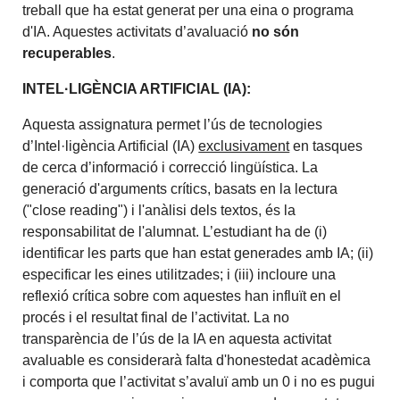
treball que ha estat generat per una eina o programa
d'IA. Aquestes activitats d’avaluació
no són
recuperables
.
INTEL
·LIGÈNCIA ARTIFICIAL (IA):
Aquesta assignatura permet l’ús de tecnologies
d’Intel·ligència Artificial (IA)
exclusivament
en tasques
de
cerca d’informació i correcció lingüística
. La
generació d'arguments crítics, basats en la lectura
("close reading") i l'anàlisi dels textos, és la
responsabilitat de l'alumnat.
L’estudiant ha de (i)
identificar les parts que han estat generades amb IA; (ii)
especificar les eines utilitzades; i (iii) incloure una
reflexió crítica sobre com aquestes han influït en el
procés i el resultat final de l’activitat. La no
transparència de l’ús de la IA en aquesta activitat
avaluable es considerarà falta d'honestedat acadèmica
i comporta que l’activitat s’avaluï amb un 0 i no es pugui