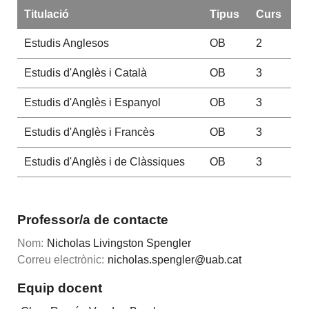
Titulació
Tipus
Curs
Estudis Anglesos
OB
2
Estudis d'Anglès i Català
OB
3
Estudis d'Anglès i Espanyol
OB
3
Estudis d'Anglès i Francès
OB
3
Estudis d'Anglès i de Clàssiques
OB
3
Professor/a de contacte
Nom:
Nicholas Livingston Spengler
Correu electrònic:
nicholas.spengler@uab.cat
Equip docent