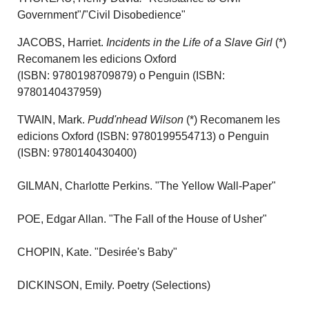
Government"/"Civil Disobedience"
JACOBS, Harriet.
Incidents in the Life of a Slave Girl
(*)
Recomanem les edicions Oxford
(ISBN:
9780198709879
) o Penguin (ISBN:
9780140437959
)
TWAIN, Mark.
Pudd'nhead Wilson
(*) Recomanem les
edicions Oxford (ISBN: 9780199554713) o Penguin
(ISBN: 9780140430400)
GILMAN, Charlotte Perkins. "The Yellow Wall-Paper"
POE, Edgar Allan. "The Fall of the House of Usher"
CHOPIN, Kate. "Desirée's Baby"
DICKINSON, Emily. Poetry (Selections)