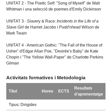
UNITAT 2 - The Poetic Self: "Song of Myself" de Walt
Whitman i una selecció de poemes d'Emily Dickinson
UNITAT 3 - Slavery & Race:
Incidents in the Life of a
Slave Girl
de Harriet Jacobs i
Pudd'nhead Wilson
de
Mark Twain
UNITAT 4 - American Gothic: "The Fall of the House of
Usher" d'Edgar Allan Poe, "Desirée's Baby" de Kate
Chopin i "The Yellow Wall-Paper" de Charlotte Perkins
Gilman
Activitats formatives i Metodologia
Resultats
Títol
Hores
ECTS
d'aprenentatge
Tipus: Dirigides