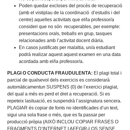
Poden quedar excloses del procés de recuperació
(amb el vistiplau de la coordinació d’estudis i del
centre) aquelles activitats que el/la professor/a
consideri que no són recuperables, per exemple:
presentacions orals, treballs en grup, tasques
relacionades amb l’activitat docent diària.
En casos justificats per malaltia, un/a estudiant
podrà realizar aquest aquest examen en una data
acordada amb el/la professor/a.
PLAGI O CONDUCTA FRAUDULENTA:
El plagi total i
parcial de qualsevol dels exercicis es considerarà
automàticamentun SUSPENS (0) de l’exercici plagiat,
del qual a més es perd el dret a recuperació. Si es
repeteix lasituació, es suspendrà l’assignatura sencera.
PLAGIAR és copiar de fonts no identificades d’un text,
sigui una sola frase o més, que es fa passar per
producció pròpia (AIXÒ INCLOU COPIAR FRASES O
FRAGMENTS D’INTERNET I AFEGIR-LOS SENSE