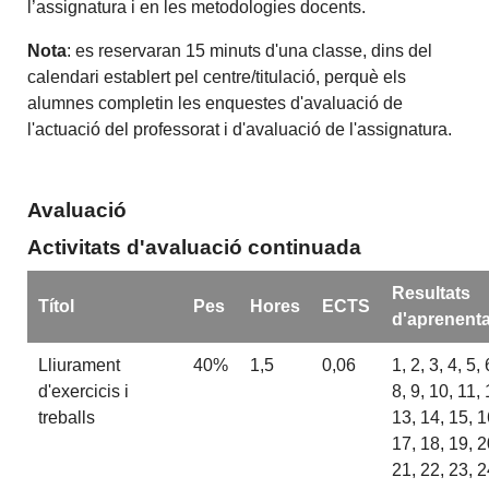
l’assignatura i en les metodologies docents.
Nota
: es reservaran 15 minuts d'una classe, dins del
calendari establert pel centre/titulació, perquè els
alumnes completin les enquestes d'avaluació de
l'actuació del professorat i d'avaluació de l'assignatura.
Avaluació
Activitats d'avaluació continuada
Resultats
Títol
Pes
Hores
ECTS
d'aprenent
Lliurament
40%
1,5
0,06
1, 2, 3, 4, 5, 
d'exercicis i
8, 9, 10, 11, 
treballs
13, 14, 15, 1
17, 18, 19, 2
21, 22, 23, 2