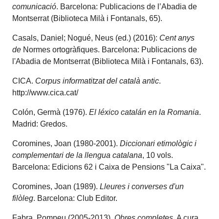
comunicació
. Barcelona: Publicacions de l’Abadia de
Montserrat (Biblioteca Milà i Fontanals, 65).
Casals, Daniel; Nogué, Neus (ed.) (2016):
Cent anys
de
Normes ortogràfiques. Barcelona: Publicacions de
l'Abadia de Montserrat (Biblioteca Milà i Fontanals, 63).
CICA.
Corpus informatitzat del català antic
.
http://www.cica.cat/
Colón, Germà (1976).
El léxico catalán en la Romania
.
Madrid: Gredos.
Coromines, Joan (1980-2001).
Diccionari etimològic i
complementari de la llengua catalana
, 10 vols.
Barcelona: Edicions 62 i Caixa de Pensions "La Caixa".
Coromines, Joan (1989).
Lleures i converses d'un
filòleg
. Barcelona: Club Editor.
Fabra, Pompeu (2005-2013).
Obres completes
. A cura