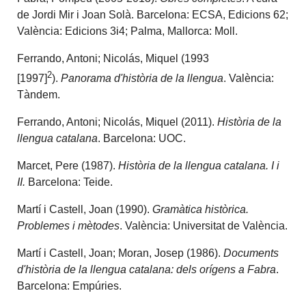
de Jordi Mir i Joan Solà. Barcelona: ECSA, Edicions 62;
València: Edicions 3i4; Palma, Mallorca: Moll.
Ferrando, Antoni; Nicolás, Miquel (1993
2
[1997]
).
Panorama d'història de la llengua
. València:
Tàndem.
Ferrando, Antoni; Nicolás, Miquel (2011).
Història de la
llengua catalana
. Barcelona: UOC.
Marcet, Pere (1987).
Història de la llengua catalana.
I i
II
.
Barcelona: Teide.
Martí i Castell, Joan (1990).
Gramàtica històrica.
Problemes i mètodes
. València: Universitat de València.
Martí i Castell, Joan; Moran, Josep (1986).
Documents
d'història de la llengua catalana: dels orígens a Fabra
.
Barcelona: Empúries.