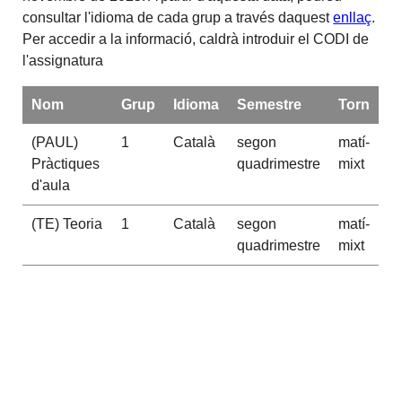
consultar l'idioma de cada grup a través daquest
enllaç
.
Per accedir a la informació, caldrà introduir el CODI de
l'assignatura
Nom
Grup
Idioma
Semestre
Torn
(PAUL)
1
Català
segon
matí-
Pràctiques
quadrimestre
mixt
d'aula
(TE) Teoria
1
Català
segon
matí-
quadrimestre
mixt