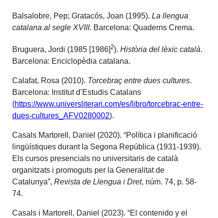
Balsalobre, Pep; Gratacós, Joan (1995).
La llengua
catalana al segle XVIII
. Barcelona: Quaderns Crema.
2
Bruguera, Jordi (1985 [1986]
).
Història del lèxic català
.
Barcelona: Enciclopèdia catalana.
Calafat, Rosa (2010).
Torcebraç entre dues cultures
.
Barcelona: Institut d’Estudis Catalans
(
https://www.universliterari.com/es/libro/torcebrac-entre-
dues-cultures_AFV0280002
).
Casals Martorell, Daniel (2020). “Política i planificació
lingüístiques durant la Segona República (1931-1939).
Els cursos presencials no universitaris de català
organitzats i promoguts per la Generalitat de
Catalunya”,
Revista de Llengua i Dret
, núm. 74, p. 58-
74.
Casals i Martorell, Daniel (2023). “El contenido y el