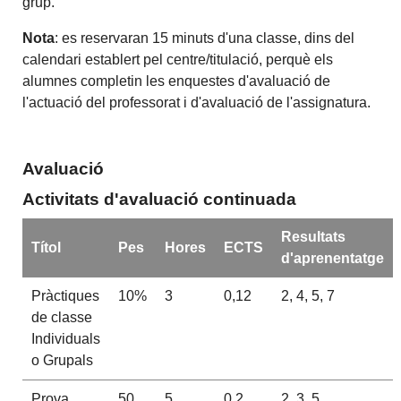
grup.
Nota
: es reservaran 15 minuts d'una classe, dins del
calendari establert pel centre/titulació, perquè els
alumnes completin les enquestes d'avaluació de
l'actuació del professorat i d'avaluació de l'assignatura.
Avaluació
Activitats d'avaluació continuada
Resultats
Títol
Pes
Hores
ECTS
d'aprenentatge
Pràctiques
10%
3
0,12
2, 4, 5, 7
de classe
Individuals
o Grupals
Prova
50
5
0,2
2, 3, 5