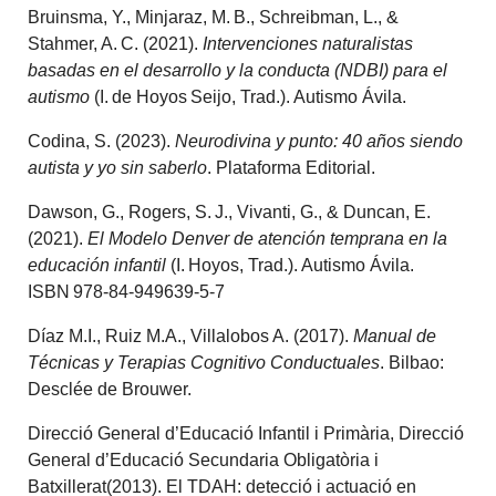
Bruinsma, Y., Minjaraz, M. B., Schreibman, L., &
Stahmer, A. C. (2021).
Intervenciones naturalistas
basadas en el desarrollo y la conducta (NDBI) para el
autismo
(I. de Hoyos Seijo, Trad.). Autismo Ávila.
Codina, S. (2023).
Neurodivina y punto: 40 años siendo
autista y yo sin saberlo
. Plataforma Editorial.
Dawson, G., Rogers, S. J., Vivanti, G., & Duncan, E.
(2021).
El Modelo Denver de atención temprana en la
educación infantil
(I. Hoyos, Trad.). Autismo Ávila.
ISBN 978‑84‑949639‑5‑7
Díaz M.I., Ruiz M.A., Villalobos A. (2017).
Manual de
Técnicas y Terapias Cognitivo Conductuales
. Bilbao:
Desclée de Brouwer.
Direcció General d’Educació Infantil i Primària, Direcció
General d’Educació Secundaria Obligatòria i
Batxillerat(2013). El TDAH: detecció i actuació en