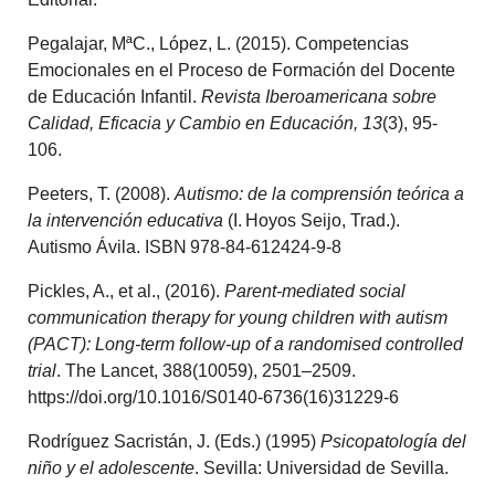
Pegalajar, MªC., López, L. (2015). Competencias
Emocionales en el Proceso de Formación del Docente
de Educación Infantil.
Revista Iberoamericana sobre
Calidad, Eficacia y Cambio en Educación, 13
(3), 95-
106.
Peeters, T. (2008).
Autismo: de la comprensión teórica a
la intervención educativa
(I. Hoyos Seijo, Trad.).
Autismo Ávila. ISBN 978‑84‑612424‑9‑8
Pickles, A., et al.,
(2016).
Parent‑mediated social
communication therapy for young children with autism
(PACT): Long‑term follow‑up of a randomised controlled
trial
. The Lancet, 388(10059), 2501–2509.
https://doi.org/10.1016/S0140-6736(16)31229-6
Rodríguez Sacristán, J. (Eds.) (1995)
Psicopatología del
niño y el adolescente
. Sevilla: Universidad de Sevilla.