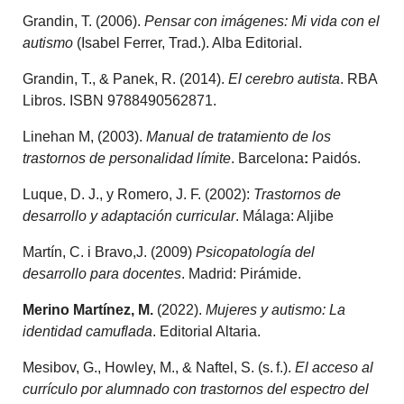
Grandin, T. (2006).
Pensar con imágenes: Mi vida con el
autismo
(Isabel Ferrer, Trad.). Alba Editorial.
Grandin, T., & Panek, R. (2014).
El cerebro autista
. RBA
Libros. ISBN 9788490562871.
Linehan M, (2003).
Manual de tratamiento de los
trastornos de personalidad límite
. Barcelona
:
Paidós.
Luque, D. J., y Romero, J. F. (2002):
Trastornos de
desarrollo y adaptación curricular
. Málaga: Aljibe
Martín, C. i Bravo,J. (2009)
Psicopatología del
desarrollo para docentes
. Madrid: Pirámide.
Merino Martínez, M.
(2022).
Mujeres y autismo: La
identidad camuflada
. Editorial Altaria.
Mesibov, G., Howley, M., & Naftel, S. (s. f.).
El acceso al
currículo por alumnado con trastornos del espectro del