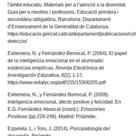
l’àmbit educatiu. Materials per a l’atenció a la diversitat.
Guia per a mestres i professors. Educació primària i
secundària obligatòria. Barcelona: Departament
d’Ensenyament de la Generalitat de Catalunya.
https://educacio.gencat.cat/ca/departament/publicacions/col
deteccio/
Extremera, N. y Fernández-Berrocal, P. (2004). El papel
de la inteligencia emocional en el alumnado:
evidencias empíricas.
Revista Electrónica de
Investigación Educativa, 6
(2), 1-17.
https://www.redalyc.org/pdf/155/15506205.pdf
Extremera, N., y Fernández-Berrocal, P. (2009).
Inteligencia emocional, afecto positivo y felicidad. En
E.G. Fernández-Abascal (coord.).
Emociones
Positivas
(pp.229-246). Madrid: Pirámide.
Ezpeleta, L. i Toro, J. (2014).
Psicopatología del
desarrollo
. Pirámide.