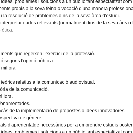
idees, problemes i solucions a un públic tant especialitzat com 
ents propis a la seva feina o vocació d'una manera professiona
 i la resolució de problemes dins de la seva àrea d'estudi.
i interpretar dades rellevants (normalment dins de la seva àrea d
 ètica.
diments que regeixen l'exercici de la professió.
ió segons l'opinió pública.
 millora.
 teòrics relatius a la comunicació audiovisual.
stòria de la comunicació.
illora.
 fonamentades.
racàs de la implementació de propostes o idees innovadores.
erspectiva de gènere.
tats d'aprenentatge necessàries per a emprendre estudis poster
idees, problemes i solucions a un públic tant especialitzat com 