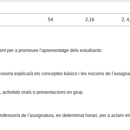
54
2,16
2, 4
t per a promoure l'aprenentatge dels estudiants:
sor/a explicarà els conceptes bàsics i les nocions de l'assignatu
 activitats orals o presentacions en grup.
rofessor/a de l'assignatura, en determinat horari, per a aclarir e