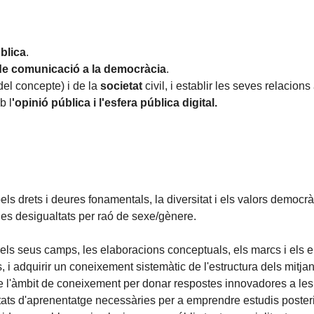
blica
.
de comunicació a la democràcia
.
del concepte) i de la
societat
civil, i establir les seves relacion
b l
'opinió pública i l'esfera pública digital.
ls drets i deures fonamentals, la diversitat i els valors democrà
les desigualtats per raó de sexe/gènere.
na, els seus camps, les elaboracions conceptuals, els marcs i e
es, i adquirir un coneixement sistemàtic de l'estructura dels mitj
de l'àmbit de coneixement per donar respostes innovadores a les
tats d'aprenentatge necessàries per a emprendre estudis poster