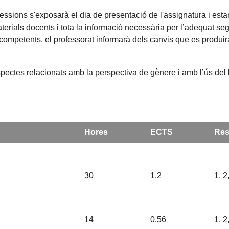
 sessions s'exposarà el dia de presentació de l'assignatura i es
aterials docents i tota la informació necessària per l’adequat s
competents, el professorat informarà dels canvis que es produir
spectes relacionats amb la perspectiva de gènere i amb l’ús del 
Hores
ECTS
Res
30
1,2
1, 2
14
0,56
1, 2