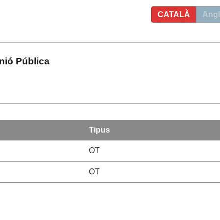
CATALÀ
Angl
nió Pública
Tipus
OT
OT