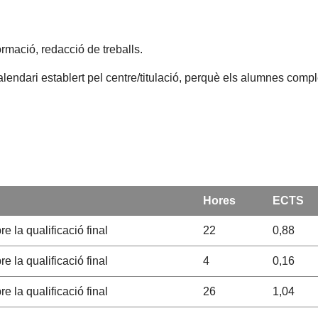
formació, redacció de treballs.
alendari establert pel centre/titulació, perquè els alumnes compl
Hores
ECTS
e la qualificació final
22
0,88
e la qualificació final
4
0,16
e la qualificació final
26
1,04