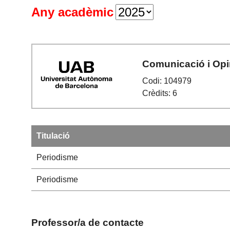
Any acadèmic
Comunicació i Opi
Codi: 104979
Crèdits: 6
Titulació
Periodisme
Periodisme
Professor/a de contacte