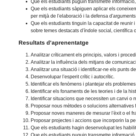
Que els estudiants puguin transmetre informació, 
Que els estudiants sàpiguen aplicar els coneixem
per mitjà de l'elaboració i la defensa d'arguments
Que els estudiants tinguin la capacitat de reunir 
sobre temes destacats d'índole social, científica o
Resultats d'aprenentatge
Analitzar críticament els principis, valors i proce
Analitzar la influència dels mitjans de comunicac
Analitzar una situació i identificar-ne els punts de
Desenvolupar l'esperit crític i autocrític.
Identificar els fenòmens i plantejar els problemes
Identificar els fonaments de les teories i de la hi
Identificar situacions que necessiten un canvi o m
Proposar nous mètodes o solucions alternatives
Proposar noves maneres de mesurar l'èxit o el f
Proposar projectes i accions que incorporin la p
Que els estudiants hagin desenvolupat les habili
Que els estudiants puguin transmetre informació, 