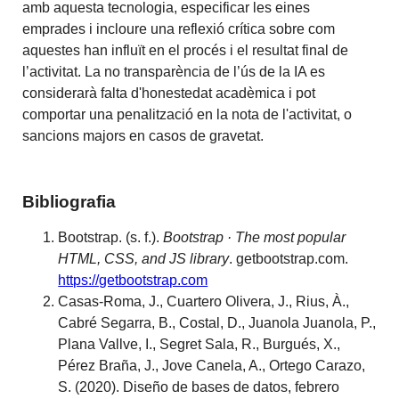
amb aquesta tecnologia, especificar les eines
emprades i incloure una reflexió crítica sobre com
aquestes han influït en el procés i el resultat final de
l’activitat. La no transparència de l’ús de la IA es
considerarà falta d'honestedat acadèmica i pot
comportar una penalització en la nota de l'activitat, o
sancions majors en casos de gravetat.
Bibliografia
Bootstrap. (s. f.).
Bootstrap · The most popular
HTML, CSS, and JS library
. getbootstrap.com.
https://getbootstrap.com
Casas-Roma, J., Cuartero Olivera, J., Rius, À.,
Cabré Segarra, B., Costal, D., Juanola Juanola, P.,
Plana Vallve, I., Segret Sala, R., Burgués, X.,
Pérez Braña, J., Jove Canela, A., Ortego Carazo,
S. (2020). Diseño de bases de datos, febrero