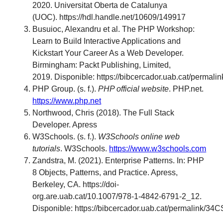
2020. Universitat Oberta de Catalunya
(UOC). https://hdl.handle.net/10609/149917
Busuioc, Alexandru et al. The PHP Workshop:
Learn to Build Interactive Applications and
Kickstart Your Career As a Web Developer.
Birmingham: Packt Publishing, Limited,
2019. Disponible: https://bibcercador.uab.cat/per
PHP Group. (s. f.).
PHP official website
. PHP.net.
https://www.php.net
Northwood, Chris (2018). The Full Stack
Developer. Apress
W3Schools. (s. f.).
W3Schools online web
tutorials
. W3Schools.
https://www.w3schools.com
Zandstra, M. (2021). Enterprise Patterns. In: PHP
8 Objects, Patterns, and Practice. Apress,
Berkeley, CA. https://doi-
org.are.uab.cat/10.1007/978-1-4842-6791-2_12.
Disponible: https://bibcercador.uab.cat/permalink