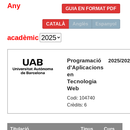
Any
GUIA EN FORMAT PDF
CATALÀ
Anglès
Espanyol
acadèmic
Programació
2025/20
d'Aplicacions
en
Tecnologia
Web
Codi: 104740
Crèdits: 6
Titulació
Tipus
Curs