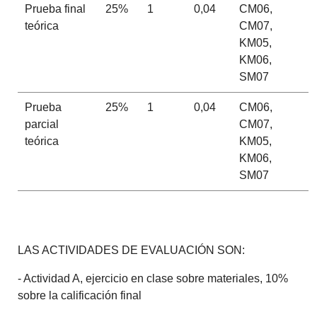
Prueba final
25%
1
0,04
CM06,
teórica
CM07,
KM05,
KM06,
SM07
Prueba
25%
1
0,04
CM06,
parcial
CM07,
teórica
KM05,
KM06,
SM07
LAS ACTIVIDADES DE EVALUACIÓN SON:
- Actividad A, ejercicio en clase sobre materiales, 10%
sobre la calificación final