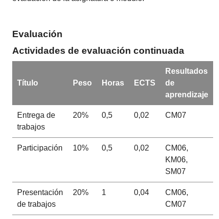
Evaluación
Actividades de evaluación continuada
Resultados
Título
Peso
Horas
ECTS
de
aprendizaje
Entrega de
20%
0,5
0,02
CM07
trabajos
Participación
10%
0,5
0,02
CM06,
KM06,
SM07
Presentación
20%
1
0,04
CM06,
de trabajos
CM07