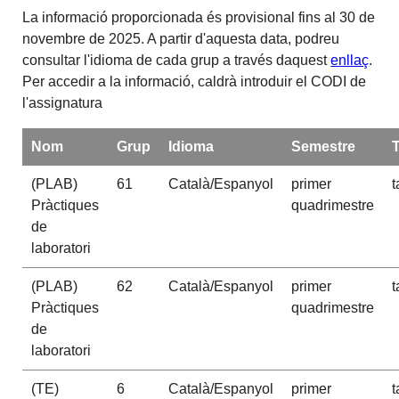
La informació proporcionada és provisional fins al 30 de
novembre de 2025. A partir d'aquesta data, podreu
consultar l'idioma de cada grup a través daquest
enllaç
.
Per accedir a la informació, caldrà introduir el CODI de
l'assignatura
Nom
Grup
Idioma
Semestre
(PLAB)
61
Català/Espanyol
primer
t
Pràctiques
quadrimestre
de
laboratori
(PLAB)
62
Català/Espanyol
primer
t
Pràctiques
quadrimestre
de
laboratori
(TE)
6
Català/Espanyol
primer
t