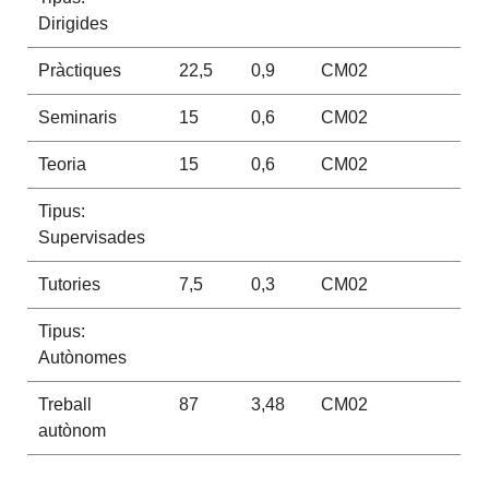
Dirigides
Pràctiques
22,5
0,9
CM02
Seminaris
15
0,6
CM02
Teoria
15
0,6
CM02
Tipus:
Supervisades
Tutories
7,5
0,3
CM02
Tipus:
Autònomes
Treball
87
3,48
CM02
autònom