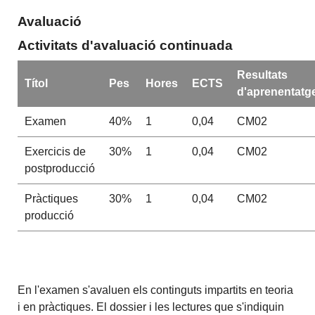
Avaluació
Activitats d'avaluació continuada
Resultats
Títol
Pes
Hores
ECTS
d'aprenentatg
Examen
40%
1
0,04
CM02
Exercicis de
30%
1
0,04
CM02
postproducció
Pràctiques
30%
1
0,04
CM02
producció
En l'examen s'avaluen els continguts impartits en teoria
i en pràctiques. El dossier i les lectures que s'indiquin