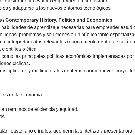
e, mostrando un espíritu emprendedor e innovador.
ibles y adaptarse a los nuevos entornos tecnológicos
s / Contemporary History, Politics and Economics
 habilidades de aprendizaje necesarias para emprender estudio
ón, ideas, problemas y soluciones a un público tanto especiali
r e interpretar datos relevantes (normalmente dentro de su área 
científica o ética.
sí como las principales políticas económicas implementadas por
iones cíclicas.
disciplinares y multiculturales implementando nuevos proyecto
nales en la economía.
en términos de eficiencia y equidad.
os.
.
n, castellano e inglés, que permita sintetizar y presentar oralm