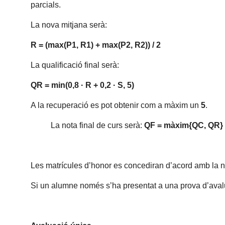
parcials.
La nova mitjana serà:
R = (max(P1, R1) + max(P2, R2)) / 2
La qualificació final serà:
QR = min(0,8 · R + 0,2 · S, 5)
A la recuperació es pot obtenir com a màxim un
5
.
La nota final de curs serà:
QF = màxim{QC, QR}
Les matrícules d’honor es concediran d’acord amb la no
Si un alumne només s’ha presentat a una prova d’avalua