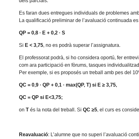
dels parcials.
Es faran dues entregues individuals de problemes amb
La qualificació preliminar de l’avaluació continuada e
QP = 0,8 · E + 0,2 · S
Si
E < 3,75
, no es podrà superar l’assignatura.
El professorat podrà, si ho considera oportú, fer entrev
com ara participació en fòrums, tasques individualitza
Per exemple, si es proposés un treball amb pes del 10%
QC = 0,9 · QP + 0,1 · max(QP, T) si
E ≥ 3,75,
QC =
QP si E<3,75;
on
T
és la nota del treball. Si
QC ≥5
, el curs es consid
Reavaluació
: L’alumne que no superi l’avaluació con