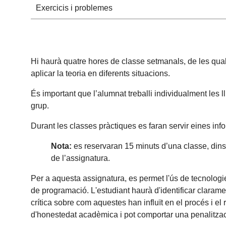
Exercicis i problemes
Hi haurà quatre hores de classe setmanals, de les quals
aplicar la teoria en diferents situacions.
És important que l’alumnat treballi individualment les ll
grup.
Durant les classes pràctiques es faran servir eines infor
Nota:
es reservaran 15 minuts d’una classe, dins d
de l’assignatura.
Per a aquesta assignatura, es permet l'ús de tecnologies
de programació. L'estudiant haurà d'identificar claram
crítica sobre com aquestes han influït en el procés i el r
d'honestedat acadèmica i pot comportar una penalització