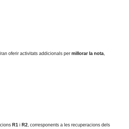
an oferir activitats addicionals per
millorar la nota
,
acions
R1
i
R2
, corresponents a les recuperacions dels