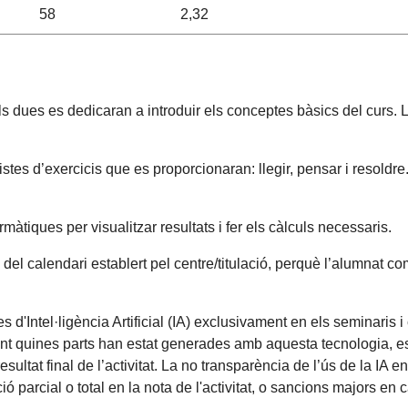
58
2,32
 dues es dedicaran a introduir els conceptes bàsics del curs. Le
istes d’exercicis que es proporcionaran: llegir, pensar i resoldre
màtiques per visualitzar resultats i fer els càlculs necessaris.
el calendari establert pel centre/titulació, perquè l’alumnat co
 d'Intel·ligència Artificial (IA) exclusivament en els seminaris 
ent quines parts han estat generades amb aquesta tecnologia, es
esultat final de l’activitat. La no transparència de l’ús de la IA 
 parcial o total en la nota de l'activitat, o sancions majors en 