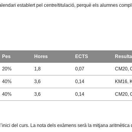
alendari establert pel centre/titulació, perquè els alumnes compl
Pes
Hores
ECTS
Resulta
20%
1,8
0,07
CM20, 
40%
3,6
0,14
KM16, 
40%
3,6
0,14
CM20, 
inici del curs. La nota dels exàmens serà la mitjana aritmètica d