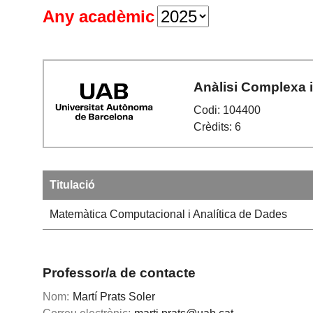
Any acadèmic
Anàlisi Complexa i
Codi: 104400
Crèdits: 6
Titulació
Matemàtica Computacional i Analítica de Dades
Professor/a de contacte
Nom:
Martí Prats Soler