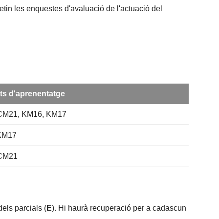
etin les enquestes d'avaluació de l'actuació del
ts d'aprenentatge
CM21, KM16, KM17
KM17
CM21
els parcials (
E
). Hi haurà recuperació per a cadascun