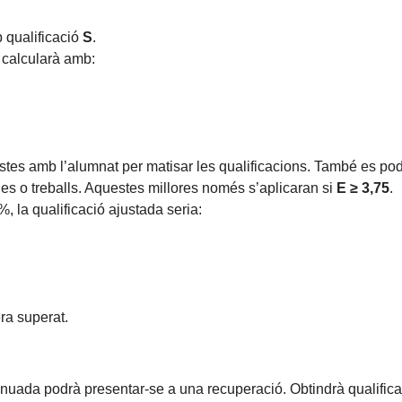
 qualificació
S
.
s calcularà amb:
istes amb l’alumnat per matisar les qualificacions. També es podr
des o treballs. Aquestes millores només s’aplicaran si
E ≥ 3,75
.
, la qualificació ajustada seria:
era superat.
tinuada podrà presentar-se a una recuperació. Obtindrà qualific