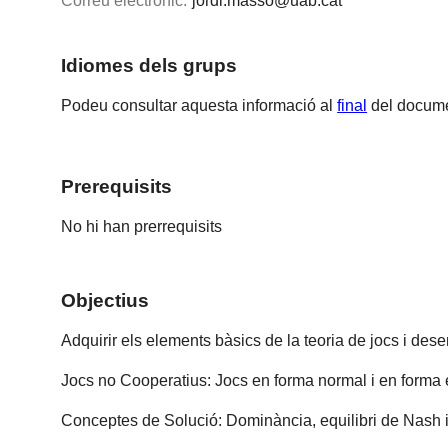
Correu electrònic:
jordi.masso@uab.cat
Idiomes dels grups
Podeu consultar aquesta informació al
final
del docume
Prerequisits
No hi han prerrequisits
Objectius
Adquirir els elements bàsics de la teoria de jocs i des
Jocs no Cooperatius: Jocs en forma normal i en forma e
Conceptes de Solució: Dominància, equilibri de Nash i 