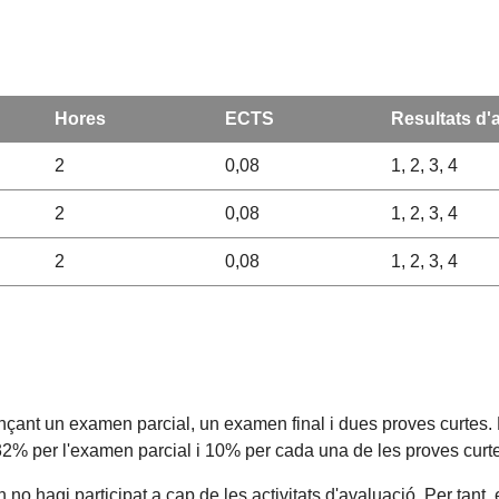
Hores
ECTS
Resultats d'
2
0,08
1, 2, 3, 4
2
0,08
1, 2, 3, 4
2
0,08
1, 2, 3, 4
ançant un examen parcial, un examen final i dues proves curtes.
 32% per l'examen parcial i 10% per cada una de les proves curt
 hagi participat a cap de les activitats d'avaluació. Per tant,