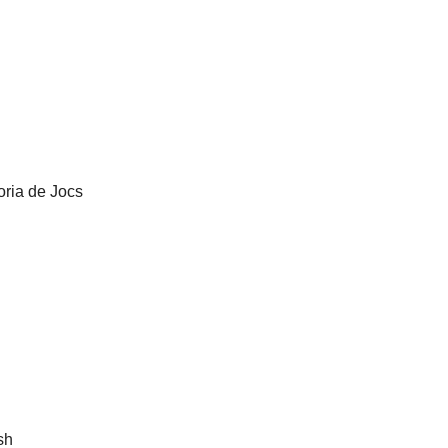
oria de Jocs
h
sh