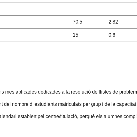
70,5
2,82
15
0,6
mes aplicades dedicades a la resolució de llistes de probleme
del nombre d’ estudiants matriculats per grup i de la capacitat
alendari establert pel centre/titulació, perquè els alumnes compl