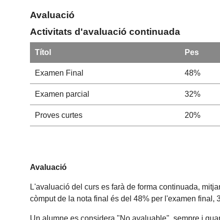
Avaluació
Activitats d'avaluació continuada
Títol
Pes
Examen Final
48%
Examen parcial
32%
Proves curtes
20%
Avaluació
L'avaluació del curs es farà de forma continuada, mitj
còmput de la nota final és del 48% per l'examen final,
Un alumne es considera "No avaluable" sempre i quan no