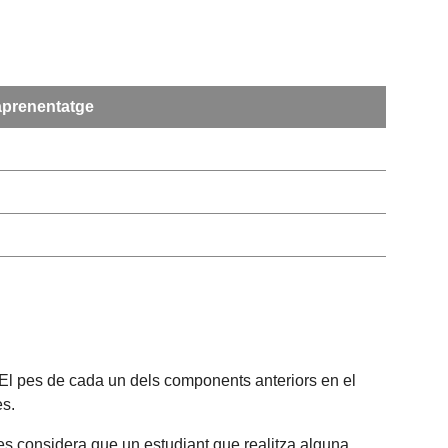
aprenentatge
 El pes de cada un dels components anteriors en el
es.
 es considera que un estudiant que realitza alguna