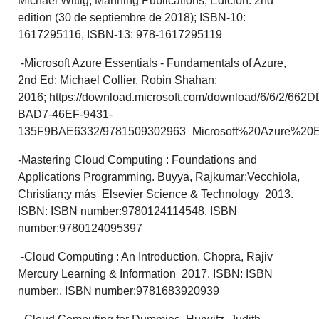
Michael Wittig; Manning Publications; Edición: 2nd
edition (30 de septiembre de 2018); ISBN-10:
1617295116, ISBN-13: 978-1617295119
-Microsoft Azure Essentials - Fundamentals of Azure,
2nd Ed; Michael Collier, Robin Shahan;
2016; https://download.microsoft.com/download/6/6/2/662
BAD7-46EF-9431-
135F9BAE6332/9781509302963_Microsoft%20Azure%20E
-Mastering Cloud Computing : Foundations and
Applications Programming. Buyya, Rajkumar;Vecchiola,
Christian;y más Elsevier Science & Technology 2013.
ISBN: ISBN number:9780124114548, ISBN
number:9780124095397
-Cloud Computing : An Introduction. Chopra, Rajiv
Mercury Learning & Information 2017. ISBN: ISBN
number:, ISBN number:9781683920939