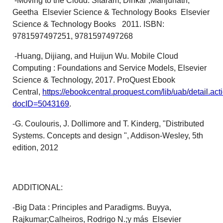
-Moving to the Cloud. Sitaram, Dinkar ;Manjunath,
Geetha Elsevier Science & Technology Books Elsevier
Science & Technology Books 2011. ISBN:
9781597497251, 9781597497268
-Huang, Dijiang, and Huijun Wu. Mobile Cloud
Computing : Foundations and Service Models, Elsevier
Science & Technology, 2017. ProQuest Ebook
Central,
https://ebookcentral.proquest.com/lib/uab/detail.act
docID=5043169
.
-G. Coulouris, J. Dollimore and T. Kinderg, "Distributed
Systems. Concepts and design ", Addison-Wesley, 5th
edition, 2012
ADDITIONAL:
-Big Data : Principles and Paradigms. Buyya,
Rajkumar;Calheiros, Rodrigo N.;y más Elsevier