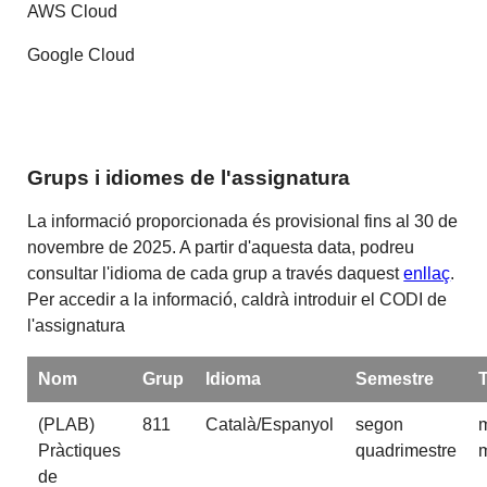
AWS Cloud
Google Cloud
Grups i idiomes de l'assignatura
La informació proporcionada és provisional fins al 30 de
novembre de 2025. A partir d'aquesta data, podreu
consultar l'idioma de cada grup a través daquest
enllaç
.
Per accedir a la informació, caldrà introduir el CODI de
l'assignatura
Nom
Grup
Idioma
Semestre
(PLAB)
811
Català/Espanyol
segon
m
Pràctiques
quadrimestre
m
de