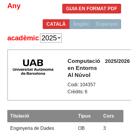
Any
GUIA EN FORMAT PDF
CATALÀ
Anglès
Espanyol
acadèmic
Computació
2025/2026
en Entorns
Al Núvol
Codi: 104357
Crèdits: 6
Titulació
Tipus
Curs
Enginyeria de Dades
OB
3