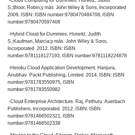
-Cloud Computing for Dummies. Hurwitz, Judith
S.;Bloor, Robin;y más John Wiley & Sons, Incorporated
2009. ISBN: ISBN number:9780470484708, ISBN
number:9780470597408
-Hybrid Cloud for Dummies. Hurwitz, Judith
S.;Kaufman, Marcia;y más John Wiley & Sons,
Incorporated 2012. ISBN: ISBN
number:9781118127193, ISBN number:9781118224878
-Heroku Cloud Application Development. Hanjura,
Anubhav Packt Publishing, Limited 2014. ISBN: ISBN
number:9781783550975, ISBN
number:9781783550982
-Cloud Enterprise Architecture. Raj, Pethuru Auerbach
Publishers, Incorporated 2012. ISBN: ISBN
number:9781466502321, ISBN
number:9781466502338