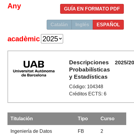
Any
GUÍA EN FORMATO PDF
Catalán
Inglés
ESPAÑOL
acadèmic
Descripciones
2025/2
Probabilísticas
y Estadísticas
Código: 104348
Créditos ECTS: 6
Titulación
Tipo
Curso
Ingeniería de Datos
FB
2