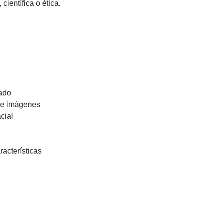
científica o ética.
zado
de imágenes
cial
acterísticas