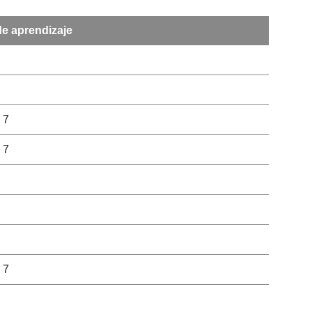
e aprendizaje
, 7
, 7
, 7