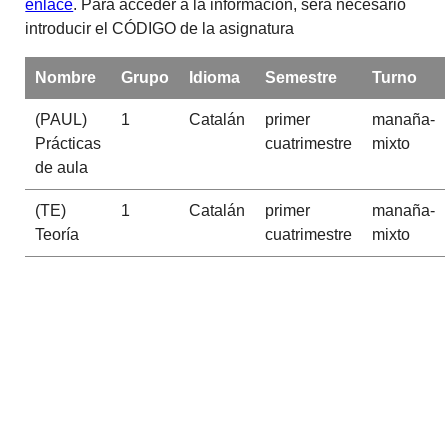
enlace
. Para acceder a la información, será necesario
introducir el CÓDIGO de la asignatura
Nombre
Grupo
Idioma
Semestre
Turno
(PAUL)
1
Catalán
primer
manaña-
Prácticas
cuatrimestre
mixto
de aula
(TE)
1
Catalán
primer
manaña-
Teoría
cuatrimestre
mixto