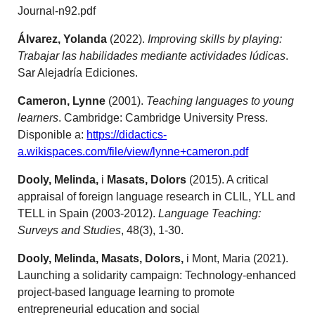
Journal-n92.pdf
Álvarez, Yolanda
(2022).
I
mproving skills by playing:
Trabajar las habilidades mediante actividades lúdicas
.
Sar Alejadría Ediciones.
C
ameron, Lynne
(2001).
Teaching languages to young
learners
. Cambridge: Cambridge University Press.
Disponible a:
https://didactics-
a.wikispaces.com/file/view/lynne+cameron.pdf
Dooly, Melinda,
i
Masats, Dolors
(2015). A critical
appraisal of foreign language research in CLIL, YLL and
TELL in Spain (2003-2012).
Language Teaching:
Surveys and Studies
, 48(3), 1-30.
Dooly, Melinda,
Masats, Dolors,
i Mont, Maria (2021).
Launching a solidarity campaign: Technology-enhanced
project-based language learning to promote
entrepreneurial education and social