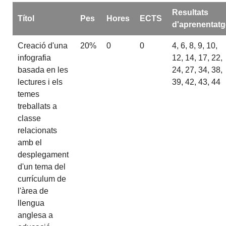
Resultats
Títol
Pes
Hores
ECTS
d'aprenentatg
Creació d'una
20%
0
0
4, 6, 8, 9, 10,
infografia
12, 14, 17, 22,
basada en les
24, 27, 34, 38,
lectures i els
39, 42, 43, 44
temes
treballats a
classe
relacionats
amb el
desplegament
d'un tema del
currículum de
l'àrea de
llengua
anglesa a