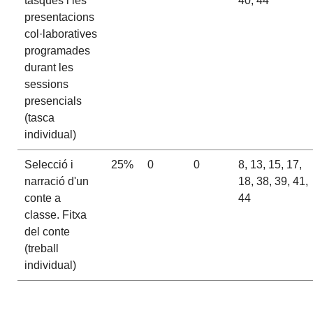
tasques i les
40, 44
presentacions
col·laboratives
programades
durant les
sessions
presencials
(tasca
individual)
Selecció i
25%
0
0
8, 13, 15, 17,
narració d'un
18, 38, 39, 41,
conte a
44
classe. Fitxa
del conte
(treball
individual)