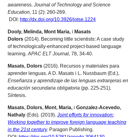
awareness.
Journal of Technology and Science
Education,
11 (2): 260-269.
DOI:
http://dx.doi.org/10.3926/jotse.1224
Dooly, Melinda, Mont Maria,
i
Masats
Dolors
(2014). Becoming little scientists: A case study
of technologically-enhanced project-based language
learning.
APAC ELT Journal,
78, 34-40.
Masats, Dolors
(2016). Recursos y materiales para
aprender lenguas. A D. Masats i L. Nussbaum (Ed.),
Enseñanza y aprendizaje de las lenguas extranjeras en
educación secundaria obligatoria
(pp. 225-251).
Síntesis.
Masats, Dolors,
Mont, Maria,
i
Gonzalez-Acevedo,
Nathaly
(Eds). (2019).
Joint efforts for innovation:
Working together to improve foreign language teaching
in the 21st century
.
Paragon Publishing.
DOI:
https://doi.org/10.5281/zenodo.3064130