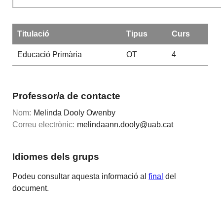
Titulació
Tipus
Curs
Educació Primària
OT
4
Professor/a de contacte
Nom:
Melinda Dooly Owenby
Correu electrònic:
melindaann.dooly@uab.cat
Idiomes dels grups
Podeu consultar aquesta informació al
final
del
document.