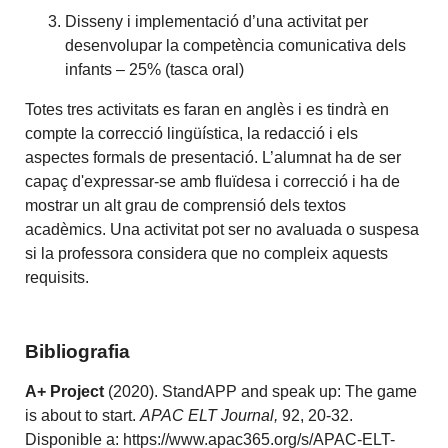
Disseny i implementació d’una activitat per
desenvolupar la competència comunicativa dels
infants – 25% (tasca oral)
Totes tres activitats es faran en anglès i es tindrà en
compte la correcció lingüística, la redacció i els
aspectes formals de presentació. L’alumnat ha de ser
capaç d'expressar-se amb fluïdesa i correcció i ha de
mostrar un alt grau de comprensió dels textos
acadèmics. Una activitat pot ser no avaluada o suspesa
si la professora considera que no compleix aquests
requisits.
Bibliografia
A+
Project
(2020). StandAPP and speak up: The game
is about to start.
APAC ELT Journal,
92, 20-32.
Disponible a: https://www.apac365.org/s/APAC-ELT-