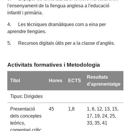
l'ensenyament de la llengua anglesa a l'educació
infantil i primària.
4. Les tècniques dramàtiques com a eina per
aprendre llengües.
5. Recursos digitals útils per a la classe d'anglès.
Activitats formatives i Metodologia
Resultats
Títol
Hores
ECTS
d'aprenentatge
Tipus: Dirigides
Presentació
45
1,8
1, 6, 12, 13, 15,
dels conceptes
17, 19, 24, 25,
teòrics,
33, 35, 41
comentari crític