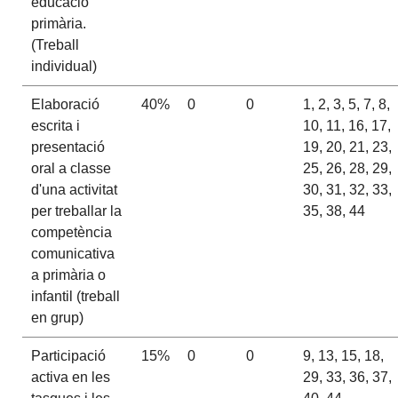
educació
primària.
(Treball
individual)
Elaboració
40%
0
0
1, 2, 3, 5, 7, 8,
escrita i
10, 11, 16, 17,
presentació
19, 20, 21, 23,
oral a classe
25, 26, 28, 29,
d'una activitat
30, 31, 32, 33,
per treballar la
35, 38, 44
competència
comunicativa
a primària o
infantil (treball
en grup)
Participació
15%
0
0
9, 13, 15, 18,
activa en les
29, 33, 36, 37,