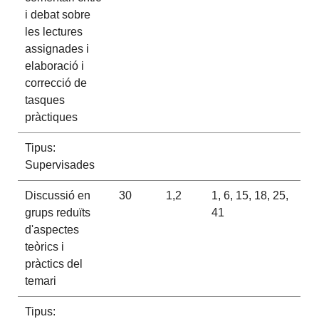
i debat sobre
les lectures
assignades i
elaboració i
correcció de
tasques
pràctiques
Tipus:
Supervisades
Discussió en
30
1,2
1, 6, 15, 18, 25,
grups reduïts
41
d'aspectes
teòrics i
pràctics del
temari
Tipus: