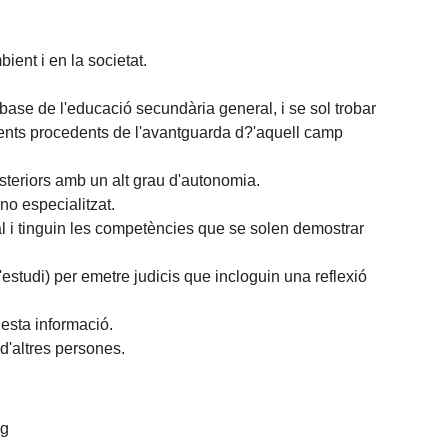
ient i en la societat.
ase de l'educació secundària general, i se sol trobar
ments procedents de l'avantguarda d?'aquell camp
teriors amb un alt grau d'autonomia.
no especialitzat.
l i tinguin les competències que se solen demostrar
'estudi) per emetre judicis que incloguin una reflexió
uesta informació.
d'altres persones.
ng