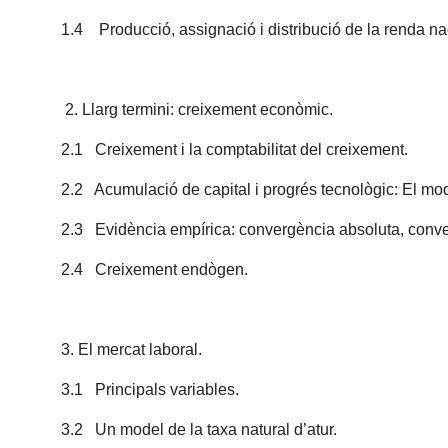
1.4 Producció, assignació i distribució de la renda na
2. Llarg termini: creixement econòmic.
2.1 Creixement i la comptabilitat del creixement.
2.2 Acumulació de capital i progrés tecnològic: El mo
2.3 Evidència empírica: convergència absoluta, conver
2.4 Creixement endògen.
3. El mercat laboral.
3.1 Principals variables.
3.2 Un model de la taxa natural d’atur.