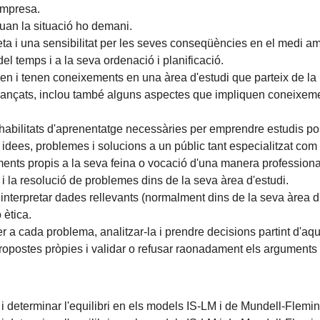
empresa.
quan la situació ho demani.
feta i una sensibilitat per les seves conseqüències en el medi amb
del temps i a la seva ordenació i planificació.
 i tenen coneixements en una àrea d'estudi que parteix de la b
t avançats, inclou també alguns aspectes que impliquen coneixe
abilitats d'aprenentatge necessàries per emprendre estudis pos
idees, problemes i solucions a un públic tant especialitzat com 
ents propis a la seva feina o vocació d'una manera professiona
 i la resolució de problemes dins de la seva àrea d'estudi.
i interpretar dades rellevants (normalment dins de la seva àrea d
 ètica.
r a cada problema, analitzar-la i prendre decisions partint d'aq
ropostes pròpies i validar o refusar raonadament els arguments 
 i determinar l'equilibri en els models IS-LM i de Mundell-Flemi