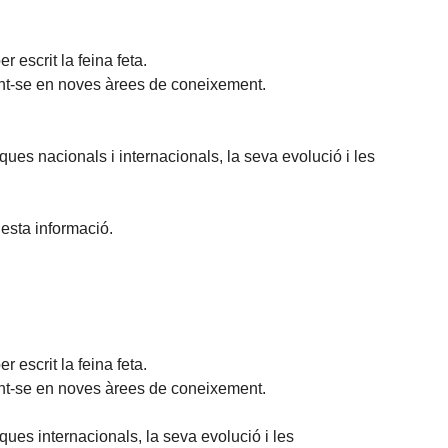
r escrit la feina feta.
ant-se en noves àrees de coneixement.
ues nacionals i internacionals, la seva evolució i les
uesta informació.
r escrit la feina feta.
ant-se en noves àrees de coneixement.
ues internacionals, la seva evolució i les