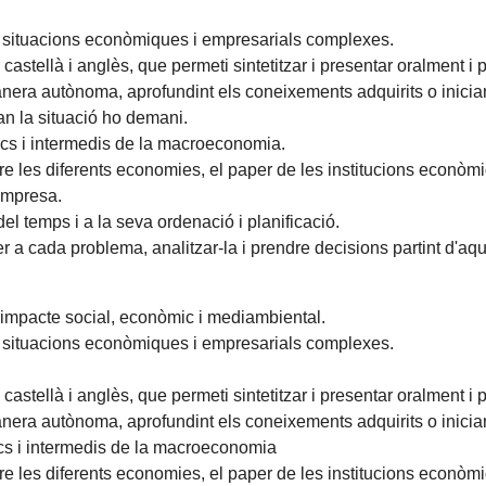
ar situacions econòmiques i empresarials complexes.
astellà i anglès, que permeti sintetitzar i presentar oralment i pe
anera autònoma, aprofundint els coneixements adquirits o inici
an la situació ho demani.
s i intermedis de la macroeconomia.
e les diferents economies, el paper de les institucions econòmiq
empresa.
del temps i a la seva ordenació i planificació.
r a cada problema, analitzar-la i prendre decisions partint d'aq
l'impacte social, econòmic i mediambiental.
ar situacions econòmiques i empresarials complexes.
astellà i anglès, que permeti sintetitzar i presentar oralment i pe
anera autònoma, aprofundint els coneixements adquirits o inici
s i intermedis de la macroeconomia
e les diferents economies, el paper de les institucions econòmiq