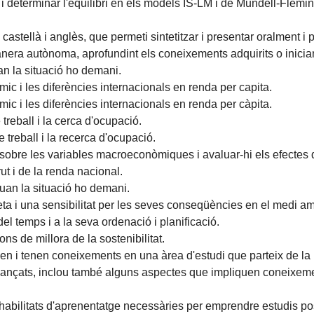
 i determinar l'equilibri en els models IS-LM i de Mundell-Flemin
astellà i anglès, que permeti sintetitzar i presentar oralment i pe
anera autònoma, aprofundint els coneixements adquirits o inici
an la situació ho demani.
c i les diferències internacionals en renda per capita.
ic i les diferències internacionals en renda per càpita.
 treball i la cerca d'ocupació.
 treball i la recerca d'ocupació.
sobre les variables macroeconòmiques i avaluar-hi els efectes d
ut i de la renda nacional.
quan la situació ho demani.
feta i una sensibilitat per les seves conseqüències en el medi amb
del temps i a la seva ordenació i planificació.
ns de millora de la sostenibilitat.
 i tenen coneixements en una àrea d'estudi que parteix de la b
t avançats, inclou també alguns aspectes que impliquen coneixe
abilitats d'aprenentatge necessàries per emprendre estudis pos