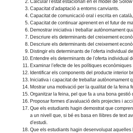
Calcular l'estat estacionari en el model de Solow
Capacitat d'adaptació a entorns canviants.
Capacitat de comunicació oral i escrita en català, c
Capacitat de continuar aprenent en el futur de m
Demostrar iniciativa i treballar autònomament qu
Descriure els determinants del creixement econòmi
Descriure els determinants del creixement econòm
Distingir els determinants de l'oferta individual de
Entendre els determinants de l'oferta individual de
Examinar l'efecte de les polítiques econòmiques 
Identificar els components del producte interior br
Iniciativa i capacitat de treballar autònomament 
Mostrar una motivació per la qualitat de la feina 
Organitzar la feina, pel que fa a una bona gestió 
Proposar formes d'avaluació dels projectes i accio
Que els estudiants hagin demostrat que comprenen
a un nivell que, si bé es basa en llibres de tex
d'estudi.
Que els estudiants hagin desenvolupat aquelles h