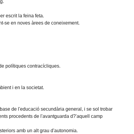
g.
r escrit la feina feta.
ant-se en noves àrees de coneixement.
e polítiques contracícliques.
ient i en la societat.
ase de l'educació secundària general, i se sol trobar
ments procedents de l'avantguarda d?'aquell camp
teriors amb un alt grau d'autonomia.