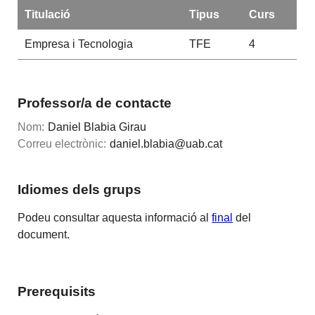
Titulació
Tipus
Curs
Empresa i Tecnologia
TFE
4
Professor/a de contacte
Nom:
Daniel Blabia Girau
Correu electrònic:
daniel.blabia@uab.cat
Idiomes dels grups
Podeu consultar aquesta informació al
final
del
document.
Prerequisits