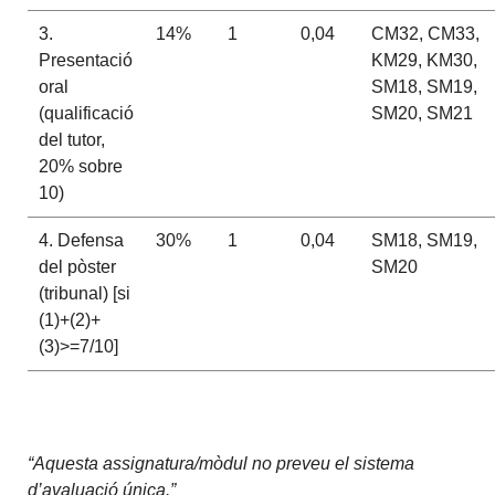
3.
14%
1
0,04
CM32, CM33,
Presentació
KM29, KM30,
oral
SM18, SM19,
(qualificació
SM20, SM21
del tutor,
20% sobre
10)
4. Defensa
30%
1
0,04
SM18, SM19,
del pòster
SM20
(tribunal) [si
(1)+(2)+
(3)>=7/10]
“Aquesta assignatura/mòdul no preveu el sistema
d’avaluació única.”