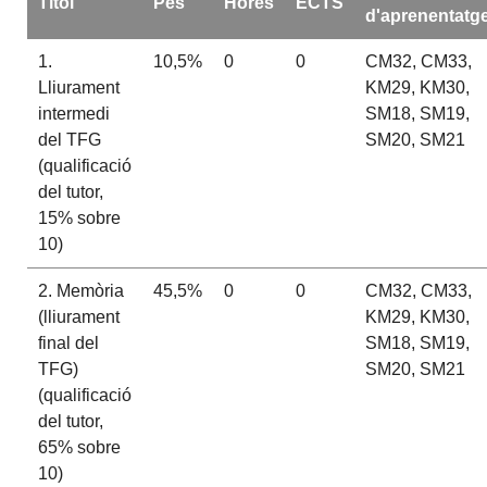
Títol
Pes
Hores
ECTS
d'aprenentatg
1.
10,5%
0
0
CM32, CM33,
Lliurament
KM29, KM30,
intermedi
SM18, SM19,
del TFG
SM20, SM21
(qualificació
del tutor,
15% sobre
10)
2. Memòria
45,5%
0
0
CM32, CM33,
(lliurament
KM29, KM30,
final del
SM18, SM19,
TFG)
SM20, SM21
(qualificació
del tutor,
65% sobre
10)