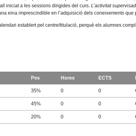
ll iniciat a les sessions dirigides del curs.
L’activitat supervisa
una eina imprescindible en l’adquisició dels coneixements que 
alendari establert pel centre/titulació, perquè els alumnes compl
Pes
Hores
ECTS
35%
0
0
45%
0
0
20%
0
0