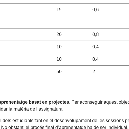
15
0,6
20
0,8
10
0,4
10
0,4
50
2
’aprenentatge basat en projectes
. Per aconseguir aquest object
idar la matèria de l’assignatura.
 dels estudiants tant en el desenvolupament de les sessions pr
u. No obstant, el procés final d’aprenentatge ha de ser individual