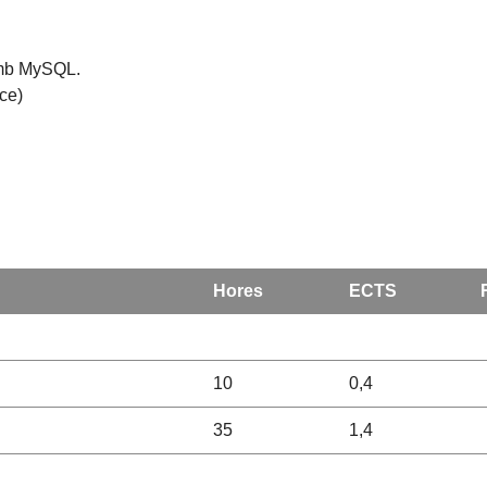
amb MySQL.
ce)
Hores
ECTS
10
0,4
35
1,4