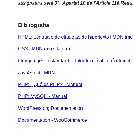
assignatura serà 0".
Apartat 10 de l'Article 116.Res
Bibliografia
HTML: Lenguaje de etiquetas de hipertexto | MDN (moz
CSS | MDN (mozilla.org)
Llenguatges i estàndards - Introducció al currículum d
JavaScript | MDN
PHP: ¿Qué es PHP? - Manual
PHP: MySQLi - Manual
WordPress.org Documentation
Documentation - WooCommerce