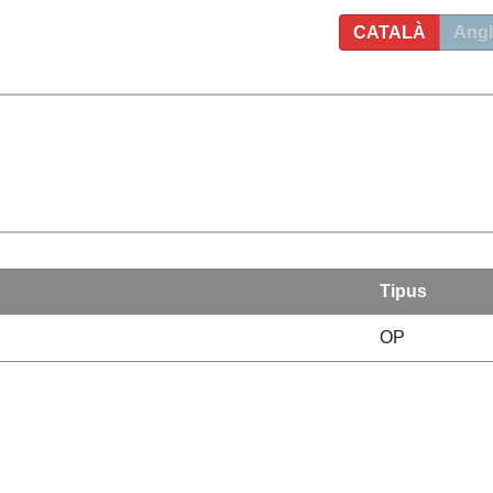
CATALÀ
Angl
Tipus
OP