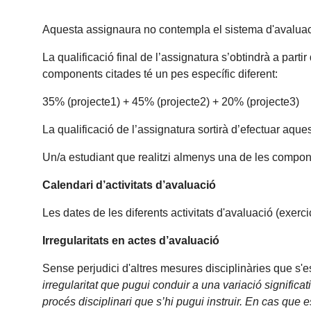
Aquesta assignaura no contempla el sistema d'avaluac
La qualificació final de l’assignatura s’obtindrà a par
components citades té un pes específic diferent:
35% (projecte1) + 45% (projecte2) + 20% (projecte3)
La qualificació de l’assignatura sortirà d’efectuar aq
Un/a estudiant que realitzi almenys una de les compon
Calendari d’activitats d’avaluació
Les dates de les diferents activitats d'avaluació (exerci
Irregularitats en actes d’avaluació
Sense perjudici d'altres mesures disciplinàries que s'
irregularitat que pugui conduir a una variació signific
procés disciplinari que s’hi pugui instruir. En cas que 