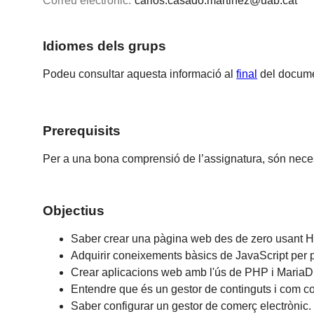
Correu electrònic:
carlos.casado.martinez@uab.cat
Idiomes dels grups
Podeu consultar aquesta informació al
final
del docume
Prerequisits
Per a una bona comprensió de l’assignatura, són nec
Objectius
Saber crear una pàgina web des de zero usant 
Adquirir coneixements bàsics de JavaScript per 
Crear aplicacions web amb l'ús de PHP i MariaD
Entendre que és un gestor de continguts i com co
Saber configurar un gestor de comerç electrònic.