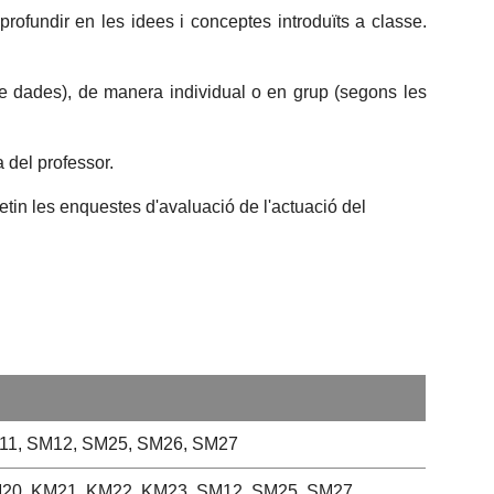
aprofundir en les idees i conceptes introduïts a classe.
de dades), de manera individual o en grup (segons les
a del professor.
etin les enquestes d'avaluació de l'actuació del
11, SM12, SM25, SM26, SM27
20, KM21, KM22, KM23, SM12, SM25, SM27