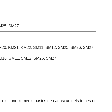
M25, SM27
M20, KM21, KM22, SM11, SM12, SM25, SM26, SM27
M18, SM11, SM12, SM26, SM27
nts els coneixements bàsics de cadascun dels temes de