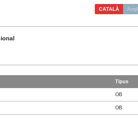
CATALÀ
Angl
ional
Tipus
OB
OB