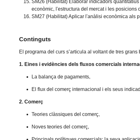
SM26 (Habilitat) Elaborar indicadors quantitatius
econòmic, l'estructura del mercat i les posicions
SM27 (Habilitat) Aplicar l'anàlisi econòmica als p
Continguts
El programa del curs s’articula al voltant de tres grans 
1. Eines i evidències dels fluxos comercials interna
La balança de pagaments,
El flux del comerç internacional i els seus indica
2. Comerç
Teories clàssiques del comerç,
Noves teories del comerç,
Principals polítiques comercials: la seva aplicac