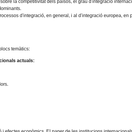
 sobre la competitivitat dels països, el grau d'integració inter
 dominants.
rocessos d'integració, en general, i al d'integració europea, en p
blocs temàtics:
cionals actuals:
dors.
ió i efectes econòmics. El paper de les institucions internaciona