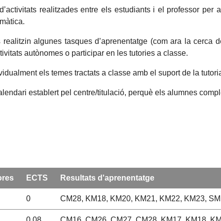
d’activitats realitzades entre els estudiants i el professor per 
màtica.
s realitzin algunes tasques d’aprenentatge (com ara la cerca 
ctivitats autònomes o participar en les tutories a classe.
vidualment els temes tractats a classe amb el suport de la tutori
alendari establert pel centre/titulació, perquè els alumnes compl
ores
ECTS
Resultats d'aprenentatge
0
CM28, KM18, KM20, KM21, KM22, KM23, SM
0,08
CM16, CM26, CM27, CM28, KM17, KM18, KM