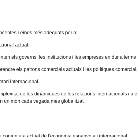
onceptes i eines més adequats per a:
cional actual;
onten els governs, les institucions i les empreses en dur a terme l
rendre els patrons comercials actuals i les polítiques comercial
ari internacional.
mplexitat de les dinàmiques de les relacions internacionals i 
en un món cada vegada més globalitzat.
 conjuntura actual de l'economia espanyola i internacional.