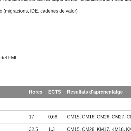
ció (migracions, IDE, cadenes de valor).
 del FMI.
Hores
ECTS
Resultats d'aprenentatge
17
0,68
CM15, CM16, CM26, CM27, C
32,5
1,3
CM15, CM28, KM17, KM18, KM