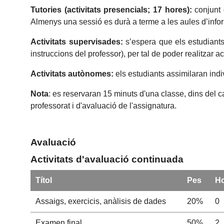
Tutories (activitats presencials; 17 hores):
conjunt 
Almenys una sessió es durà a terme a les aules d’infor
Activitats supervisades:
s’espera que els estudiant
instruccions del professor), per tal de poder realitzar a
Activitats autònomes:
els estudiants assimilaran indi
Nota
: es reservaran 15 minuts d'una classe, dins del c
professorat i d'avaluació de l'assignatura.
Avaluació
Activitats d'avaluació continuada
Títol
Pes
H
Assaigs, exercicis, anàlisis de dades
20%
0
Examen final
50%
2