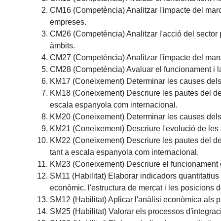
CM16 (Competència) Analitzar l'impacte del marc in
empreses.
CM26 (Competència) Analitzar l'acció del sector 
àmbits.
CM27 (Competència) Analitzar l'impacte del marc i
CM28 (Competència) Avaluar el funcionament i la
KM17 (Coneixement) Determinar les causes dels 
KM18 (Coneixement) Descriure les pautes del des
escala espanyola com internacional.
KM20 (Coneixement) Determinar les causes dels 
KM21 (Coneixement) Descriure l'evolució de les i
KM22 (Coneixement) Descriure les pautes del des
tant a escala espanyola com internacional.
KM23 (Coneixement) Descriure el funcionament de
SM11 (Habilitat) Elaborar indicadors quantitatius
econòmic, l'estructura de mercat i les posicions 
SM12 (Habilitat) Aplicar l'anàlisi econòmica als p
SM25 (Habilitat) Valorar els processos d'integra