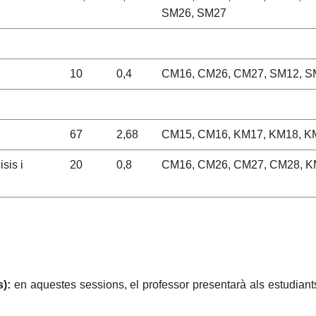
SM26, SM27
10
0,4
CM16, CM26, CM27, SM12, S
67
2,68
CM15, CM16, KM17, KM18, K
sis i
20
0,8
CM16, CM26, CM27, CM28, K
s):
en aquestes sessions, el professor presentarà als estudia