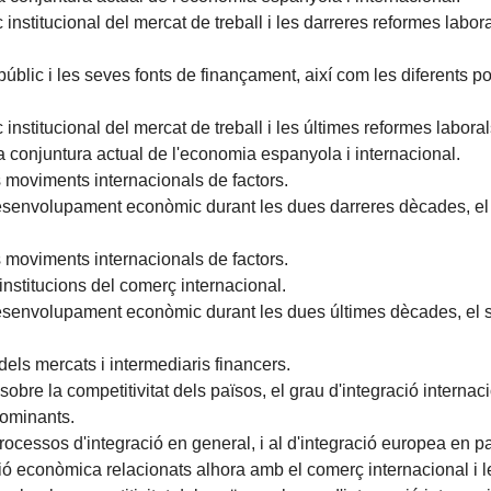
stitucional del mercat de treball i les darreres reformes labora
públic i les seves fonts de finançament, així com les diferents
nstitucional del mercat de treball i les últimes reformes labor
 conjuntura actual de l'economia espanyola i internacional.
moviments internacionals de factors.
envolupament econòmic durant les dues darreres dècades, el mar
moviments internacionals de factors.
nstitucions del comerç internacional.
envolupament econòmic durant les dues últimes dècades, el seu 
ls mercats i intermediaris financers.
 sobre la competitivitat dels països, el grau d'integració inter
dominants.
rocessos d'integració en general, i al d'integració europea en par
ció econòmica relacionats alhora amb el comerç internacional i l