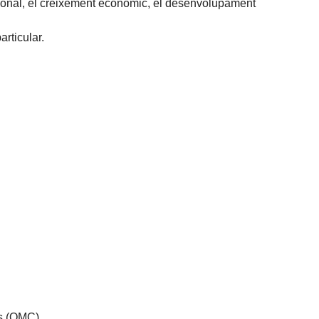
nacional, el creixement econòmic, el desenvolupament
articular.
ls (OMC),