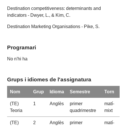
Destination competitiveness: determinants and
indicators - Dwyer, L., & Kim, C.
Destination Marketing Organisations - Pike, S.
Programari
No n'hi ha
Grups i idiomes de l'assignatura
Nom
Grup
Idioma
Semestre
Torn
(TE)
1
Anglès
primer
matí-
Teoria
quadrimestre
mixt
(TE)
2
Anglès
primer
matí-