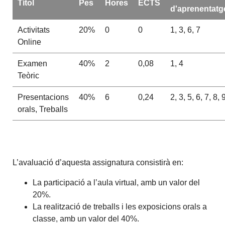
Títol
Pes
Hores
ECTS
d'aprenentatg
Activitats
20%
0
0
1, 3, 6, 7
Online
Examen
40%
2
0,08
1, 4
Teòric
Presentacions
40%
6
0,24
2, 3, 5, 6, 7, 8, 
orals, Treballs
L’avaluació d’aquesta assignatura consistirà en:
La participació a l’aula virtual, amb un valor del
20%.
La realització de treballs i les exposicions orals a
classe, amb un valor del 40%.