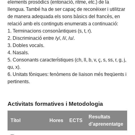
elements prosòdics (entonació, ritme, etc.) de la
llengua. També ha de ser capaç de reconèixer i utilitzar
de manera adequada els sons bàsics del francès, en
relació amb els continguts enumerats a continuació:
1. Terminacions consonàntiques (s, t, r).
2. Discriminació entre /y/, /i/, /u/.
3. Dobles vocals.
4. Nasals.
5. Consonants característiques (ch, ll, b, v, ç, s, ss, r, g, j,
qu, x).
6. Unitats fòniques: fenòmens de liaison més freqüents i
pertinents.
Activitats formatives i Metodologia
Resultats
Títol
Hores
ECTS
d'aprenentatge