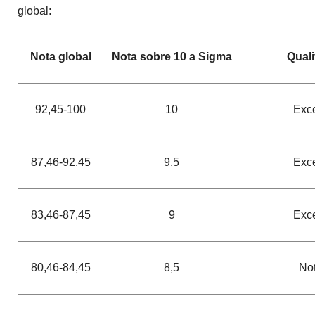
global:
Nota global
Nota sobre 10 a Sigma
Quali
92,45-100
10
Exce
87,46-92,45
9,5
Exce
83,46-87,45
9
Exce
80,46-84,45
8,5
No