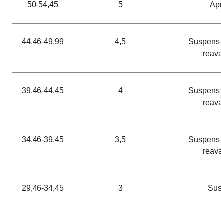
50-54,45
5
Ap
44,46-49,99
4,5
Suspens 
reav
39,46-44,45
4
Suspens 
reav
34,46-39,45
3,5
Suspens 
reav
29,46-34,45
3
Su