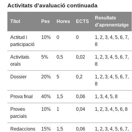
Activitats d'avaluació continuada
Resultats
Títol
Pes
Hores
ECTS
d'aprenentatge
Actitud i
10%
0
0
1, 2, 3, 4, 5, 6, 7,
participació
8
Activitats
5%
0,5
0,02
1, 2, 3, 4, 5, 6, 7,
orals
8
Dossier
20%
5
0,2
1, 2, 3, 4, 5, 6, 7,
8
Prova final
40%
1,5
0,06
1, 3, 4, 5, 8
Proves
10%
1
0,04
1, 2, 3, 4, 5, 6, 8
parcials
Redaccions
15%
1,5
0,06
1, 2, 3, 4, 5, 6, 7,