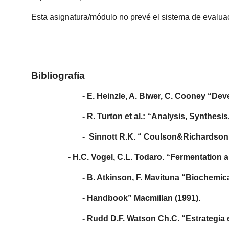
Esta asignatura/módulo no prevé el sistema de evalua
Bibliografía
- E. Heinzle, A. Biwer, C. Cooney “Developme
- R. Turton et al.: “Analysis, Synthes
-
Sinnott R.K. “ Coulson&Richardson 
- H.C. Vogel, C.L. Todaro. “Fermentatio
- B. Atkinson, F. Mavituna “Biochemic
- Handbook” Macmillan (1991).
- Rudd D.F. Watson Ch.C. “Estrategia en In