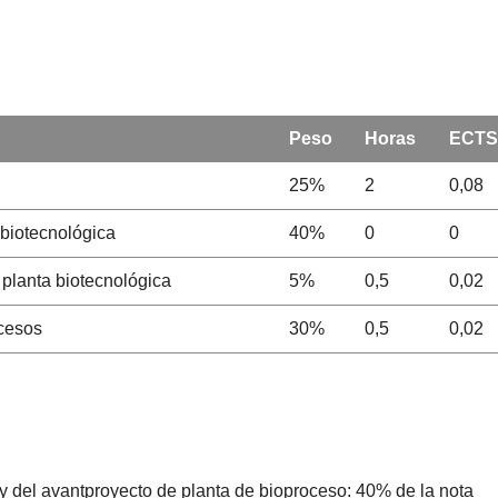
Peso
Horas
ECTS
25%
2
0,08
 biotecnológica
40%
0
0
planta biotecnológica
5%
0,5
0,02
ocesos
30%
0,5
0,02
y del avantproyecto de planta de bioproceso: 40% de la nota