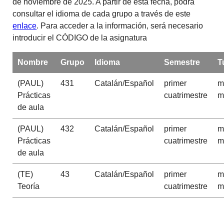
de noviembre de 2025. A partir de esta fecha, podrá
consultar el idioma de cada grupo a través de este
enlace
. Para acceder a la información, será necesario
introducir el CÓDIGO de la asignatura
Nombre
Grupo
Idioma
Semestre
T
(PAUL)
431
Catalán/Español
primer
m
Prácticas
cuatrimestre
m
de aula
(PAUL)
432
Catalán/Español
primer
m
Prácticas
cuatrimestre
m
de aula
(TE)
43
Catalán/Español
primer
m
Teoría
cuatrimestre
m