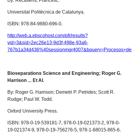
By: Recasens, Francesc.
Universitat Politècnica de Catalunya.
ISBN: 978-84-9880-696-0.
http://web.a.ebscohost.com/pfi/results?
vid=3&sid=2ec26e13-9d3f-498e-93a6-
767b1a34d436%40sessionmgr4007&bquery=Procesos+
Bioseparations Science and Engineering; Roger G.
Harrison ... Et Al.
By: Roger G. Harrison; Demetri P. Petrides; Scott R.
Rudge; Paul W. Todd.
Oxford University Press.
ISBN: 978-0-19-539181-7, 978-0-19-021373-2, 978-0-
19-021374-9, 978-0-19-756276-5, 978-1-68015-865-6.