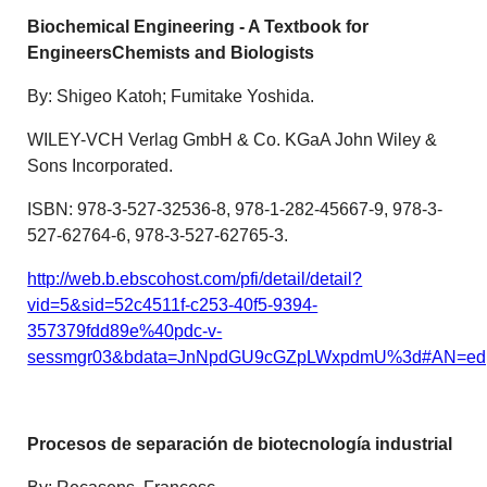
Biochemical Engineering - A Textbook for
EngineersChemists and Biologists
By: Shigeo Katoh; Fumitake Yoshida.
WILEY-VCH Verlag GmbH & Co. KGaA John Wiley &
Sons Incorporated.
ISBN: 978-3-527-32536-8, 978-1-282-45667-9, 978-3-
527-62764-6, 978-3-527-62765-3.
http://web.b.ebscohost.com/pfi/detail/detail?
vid=5&sid=52c4511f-c253-40f5-9394-
357379fdd89e%40pdc-v-
sessmgr03&bdata=JnNpdGU9cGZpLWxpdmU%3d#AN=ed
Procesos de separación de biotecnología industrial