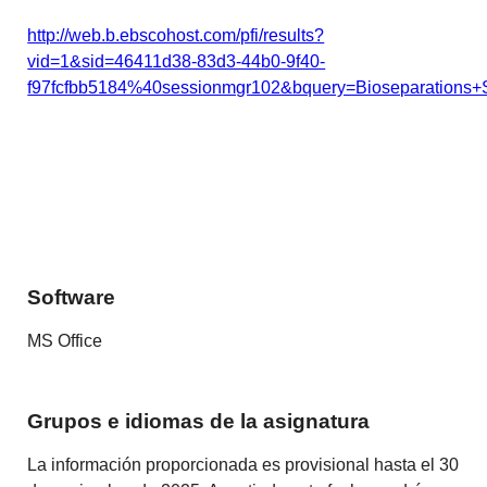
http://web.b.ebscohost.com/pfi/results?
vid=1&sid=46411d38-83d3-44b0-9f40-
f97fcfbb5184%40sessionmgr102&bquery=Bioseparatio
Software
MS Office
Grupos e idiomas de la asignatura
La información proporcionada es provisional hasta el 30