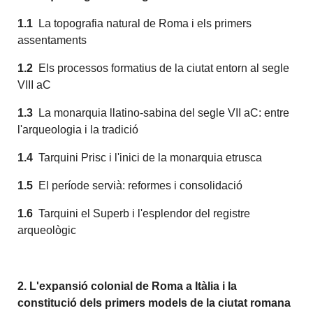
1.1
La topografia natural de Roma i els primers
assentaments
1.2
Els processos formatius de la ciutat entorn al segle
VIII aC
1.3
La monarquia llatino-sabina del segle VII aC: entre
l'arqueologia i la tradició
1.4
Tarquini Prisc i l'inici de la monarquia etrusca
1.5
El període servià: reformes i consolidació
1.6
Tarquini el Superb i l'esplendor del registre
arqueològic
2.
L'expansió colonial de Roma
a Itàlia i la
constitució dels primers models de la ciutat romana