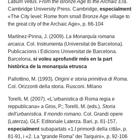
Latium Vetus. From the Bronze Age to the Archaic Era
.
Cambridge University Press. Cambridge,
especialment
«The City level: Rome from small Bronze Age village to
the great city of the Archaic Age», p. 66-104
Martínez-Pinna, J. (2009).
La Monarquía romana
arcaica
. Col. Instrumenta (Universitat de Barcelona).
Publicacions i Edicions Universitat de Barcelona.
Barcelona,
si voleu aprofundir més en la part
històrica de la monarquia etrusca
Pallottino, M. (1993).
Origini e storia primitiva di Roma
.
Col. Orizzonti della storia. Rusconi. Milano
Torelli, M. (2007). «L'urbanistica di Roma regia e
reppublicana» a Gros, P.; Torelli, M. (eds.).
Storia
dell'urbanistica. Il mondo romano
. Col. Grandi opere
(Laterza). GLF. Editoriale Laterza. Bari, p. 81-157,
especialment
subapartats «1.I primordi della città», p.
81-91, i «2. La “grande Roma” dei Tarquini», p. 92-106