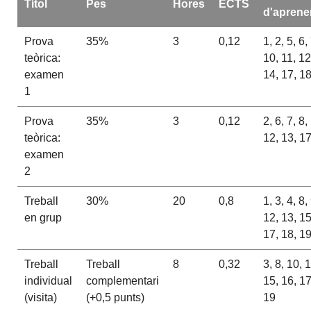
Títol
Pes
Hores
ECTS
d'aprene
Prova
35%
3
0,12
1, 2, 5, 6,
teòrica:
10, 11, 12
examen
14, 17, 1
1
Prova
35%
3
0,12
2, 6, 7, 8,
teòrica:
12, 13, 17
examen
2
Treball
30%
20
0,8
1, 3, 4, 8,
en grup
12, 13, 15
17, 18, 1
Treball
Treball
8
0,32
3, 8, 10, 
individual
complementari
15, 16, 17
(visita)
(+0,5 punts)
19