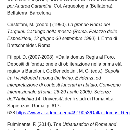
por Andrea Carandini
. Col. Arqueología (Bellaterra).
Bellaterra. Barcelona
Cristofani, M. (coord.) (1990).
La grande Roma dei
Tarquini. Catalogo della mostra (Roma, Palazzo delle
Esposizioni, 12 giugno-30 settembre 1990)
. L'Erma di
Bretschneider. Roma
Filippi, D. (2007-2008). «Dalla domus Regia al Foro.
Depositi di fondazione e di obliterazione nella prima età
regia» a Bartoloni, G.; Benedettini, M. G. (eds.).
Sepolti
tra i vivi/Buried among the living. Evidenza ed
interpretazione di contesti funerari in abitato, Convegno
Internazionale (Roma, 26-29 aprile 2006). Scienze
dell’Antichità 14
. Università degli studi di Roma «La
Sapienza». Roma, p. 617-
638
https://www.academia.edu/4919053/Dalla_domus_Regi
Fulminante, F. (2014).
The Urbanisation of Rome and