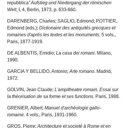
repubblica
” Aufstieg und Niedergang der römischen
Welt
, I, 4, Berlin, 1973, p. 633-660.
DARENBERG, Charles; SAGLIO, Edmond; POTTIER,
Edmond (eds.);
Dictionaire des antiquités grecques et
romaines d'aprés les textes et les monuments.
5 vols.,
Paris, 1877-1919.
DE ALBENTIS, Emidio;
La casa dei romani
. Milano,
1990.
GARCIA Y BELLIDO, Antonio;
Arte romano
. Madrid,
1972.
GOLVIN, Jean Claude;
L'ampitheatre romain. Essai sur
la théorisation de sa forme et ses functions.
Paris, 1988.
GRENIER, Albert;
Manuel d'archéologie gallo-
romaine.
4 vols., Paris, 1931-1960.
GROS, Pierre;
Architecture et societé à Rome et en