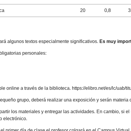
ica
20
0,8
3
ará algunos textos especialmente significativos.
Es muy importa
bligatorias personales:
le online a través de la biblioteca. https://elibro.net/es/lc/uab/ti
 pequeño grupo, deberá realizar una exposición y serán materia
tir los materiales y entregar las actividades. En cambio, si el
o electrónico.
el primer día de clase el profesor colgará en el Campus Virtual