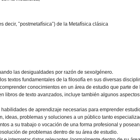
s decir, "postmetafísica") de la Metafísica clásica
luando las desigualdades por razón de sexo/género.
los textos fundamentales de la filosofía en sus diversas discipli
comprender conocimientos en un área de estudio que parte de l
 en libros de texto avanzados, incluye también algunos aspecto
 habilidades de aprendizaje necesarias para emprender estudio
ón, ideas, problemas y soluciones a un público tanto especiali
ntos a su trabajo o vocación de una forma profesional y pose
resolución de problemas dentro de su área de estudio.
r e interpretar datos relevantes (normalmente dentro de su área 