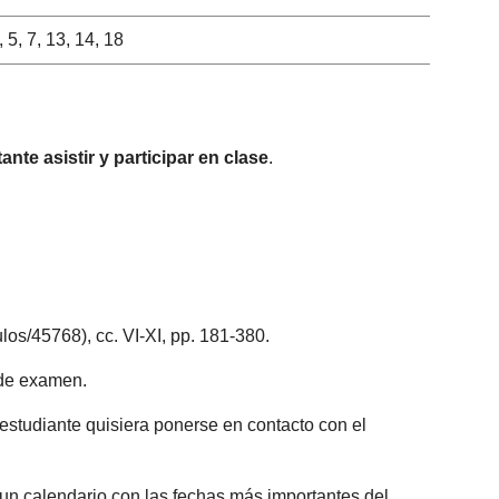
, 5, 7, 13, 14, 18
nte asistir y participar en clase
.
tulos/45768), cc. VI-XI, pp. 181-380.
 de examen.
 estudiante quisiera ponerse en contacto con el
 un calendario con las fechas más importantes del