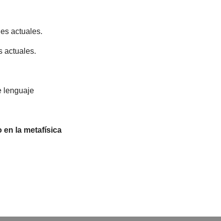
nes actuales.
s actuales.
e lenguaje
o en la metafísica