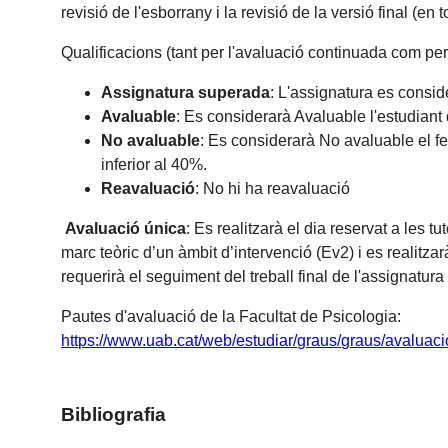
revisió de l'esborrany i la revisió de la versió final 
Qualificacions (tant per l'avaluació continuada com per
Assignatura superada
: L'assignatura es consid
Avaluable
: Es considerarà Avaluable l'estudiant
No avaluable
: Es considerarà No avaluable el fe
inferior al 40%.
Reavaluació
: No hi ha reavaluació
Avaluació única
: Es realitzarà el dia reservat a les 
marc teòric d’un àmbit d’intervenció (Ev2) i es realitz
requerirà el seguiment del treball final de l'assignatur
Pautes d'avaluació de la Facultat de Psicologia:
https://www.uab.cat/web/estudiar/graus/graus/avalua
Bibliografia