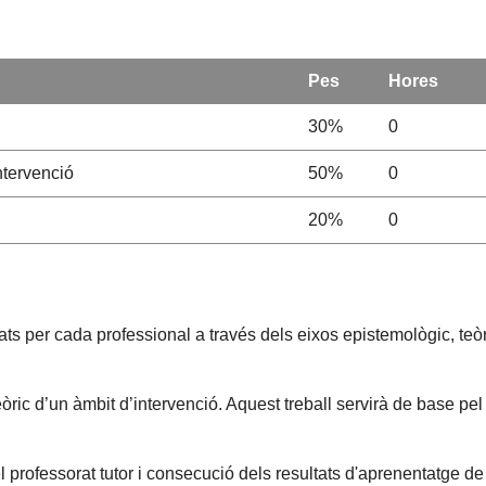
Pes
Hores
30%
0
ntervenció
50%
0
20%
0
s per cada professional a través dels eixos epistemològic, teòri
 d’un àmbit d’intervenció. Aquest treball servirà de base pel fut
professorat tutor i consecució dels resultats d'aprenentatge de l'a