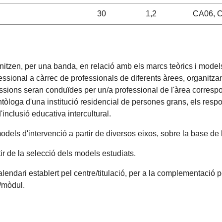
30
1,2
CA06, C
tzen, per una banda, en relació amb els marcs teòrics i models d
fessional a càrrec de professionals de diferents àrees, organitzan
sessions seran conduïdes per un/a professional de l'àrea correspo
ontòloga d'una institució residencial de persones grans, els res
inclusió educativa intercultural.
odels d'intervenció a partir de diversos eixos, sobre la base de l
ir de la selecció dels models estudiats.
alendari establert pel centre/titulació, per a la complementació 
a/mòdul.