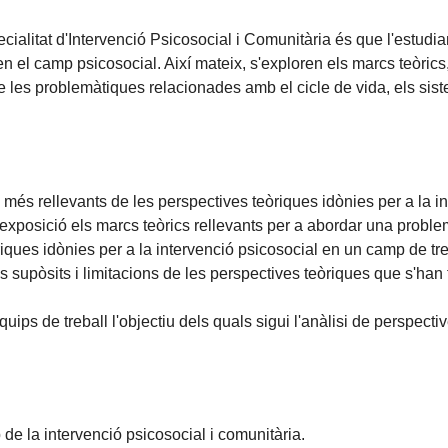
pecialitat d'Intervenció Psicosocial i Comunitària és que l'estu
en el camp psicosocial. Així mateix, s'exploren els marcs teòrics
de les problemàtiques relacionades amb el cicle de vida, els sis
 rellevants de les perspectives teòriques idònies per a la int
exposició els marcs teòrics rellevants per a abordar una proble
ques idònies per a la intervenció psicosocial en un camp de treb
supòsits i limitacions de les perspectives teòriques que s'han 
uips de treball l'objectiu dels quals sigui l'anàlisi de perspect
de la intervenció psicosocial i comunitària.