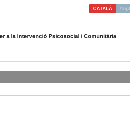
CATALÀ
Angl
per a la Intervenció Psicosocial i Comunitària