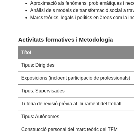
Aproximació als fenòmens, problemàtiques i necess
Anàlisi dels models de transformació social a trav
Marcs teòrics, legals i polítics en àrees com la incl
Activitats formatives i Metodologia
Títol
Tipus: Dirigides
Exposicions (incloent participació de professionals)
Tipus: Supervisades
Tutoria de revisió prèvia al lliurament del treball
Tipus: Autònomes
Construcció personal del marc teòric del TFM