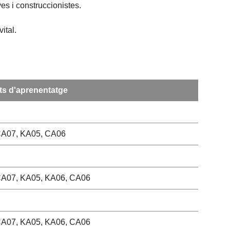
es i construccionistes.
ital.
ts d'aprenentatge
CA07, KA05, CA06
A07, KA05, KA06, CA06
A07, KA05, KA06, CA06