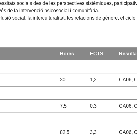
itats socials des de les perspectives sistèmiques, participativ
és de la intervenció psicosocial i comunitària.
usió social, la interculturalitat, les relacions de gènere, el cicle v
Hores
ECTS
Resulta
30
1,2
CA06, 
7,5
0,3
CA06, C
82,5
3,3
CA06, C