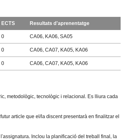
ECTS
Resultats d'aprenentatge
0
CA06, KA06, SA05
0
CA06, CA07, KA05, KA06
0
CA06, CA07, KA05, KA06
c, metodològic, tecnològic i relacional. Es lliura cada
ur article que el/la discent presentarà en finalitzar el
ssignatura. Inclou la planificació del treball final, la