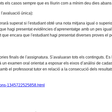
(en tots els casos sempre que es lliurin com a mínim deu dies aba
 l'avaluació única):
erarà superat si l'estudiant obté una nota mitjana igual o super
 que hagi presentat evidències d'aprenentatge amb un pes igual 
t que encara que l'estudiant hagi presentat diverses proves el pe
tutories finals de l'assignatura. S'avaluaran tots els continguts. 
arà un examen oral orientat a esposar els eixos d’análisi de cad
a amb el professorat tutor en relació a la consecució dels resulta
cions-1345722525858.html