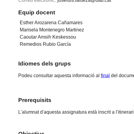
Correu electrònic:
joseluis.lalueza@uab.cat
Equip docent
Esther Arozarena Cañamares
Marisela Montenegro Martinez
Caoutar Amsih Keskessou
Remedios Rubio García
Idiomes dels grups
Podeu consultar aquesta informació al
final
del docume
Prerequisits
L'alumnat d'aquesta assignatura està inscrit a l'itinerar
Objectius