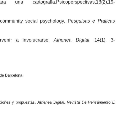
a una cartografía.
Psicoperspectivas
,13(2),19-
 community social psychology. P
esquisas e Praticas
venir
a involucrarse.
Athenea Digital
,
14(1): 3-
 de Barcelona
aciones y propuestas.
Athenea Digital. Revista De Pensamiento E