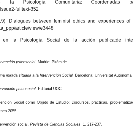
la Psicología Comunitaria: Coordenadas par
Issue2-fulltext-352
019). Dialogues between feminist ethics and experiences of
ista_ppp/article/view/e3448
s en la
Psicología Social de la acción pública:de inter
ervención psicosocial
.
Madrid: Pirámide.
na mirada situada a la Intervención Social.
Barcelona: Universitat Autònoma
ervención psicosocial
. Editorial UOC.
vención Social como Objeto de Estudio: Discursos, prácticas, problematiz
henea.2055
tervención social.
Revista de Ciencias Sociales
, 1, 217-237.