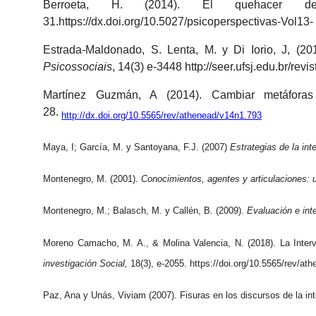
Berroeta, H. (2014). El quehacer de 
31.https://dx.doi.org/10.5027/psicoperspectivas-Vol13- 
Estrada-Maldonado, S. Lenta, M. y Di Iorio, J, (2
Psicossociais
, 14(3) e-3448 http://seer.ufsj.edu.br/rev
Martínez Guzmán, A (2014). Cambiar metáfora
28.
http://dx.doi.org/10.5565/rev/athenead/v14n1.793
Maya, I; García, M. y Santoyana, F.J. (2007)
Estrategias de la int
Montenegro, M. (2001).
Conocimientos, agentes y articulaciones: u
Montenegro, M.; Balasch, M. y Callén, B. (2009).
Evaluación e int
Moreno Camacho, M. A., & Molina Valencia, N. (2018). La Inter
investigación Social,
18(3), e-2055. https://doi.org/10.5565/rev/at
Paz, Ana y Unás, Viviam (2007). Fisuras en los discursos de la in