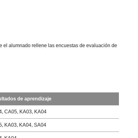
que el alumnado rellene las encuestas de evaluación de
ltados de aprendizaje
, CA05, KA03, KA04
, KA03, KA04, SA04