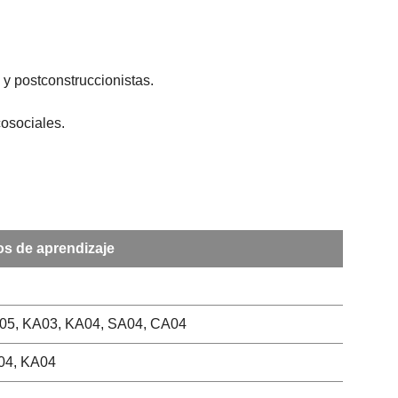
y postconstruccionistas.
cosociales.
s de aprendizaje
05, KA03, KA04, SA04, CA04
04, KA04