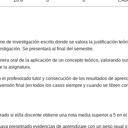
20%
0
0
CA0
e de investigación escrito donde se valora la justificación teó
tigación. Se presentará al final del semestre.
era oral de la aplicación de un concepto teórico, valorando su
de la asignatura.
 el profesorado tutor y consecución de los resultados de aprendi
 la versión final (en todos los casos siempre y cuando se libren
do si el/la discente obtiene una nota media superior a 5 en el 
aya presetnado evidencias de aprendizaje con un peso igual o s