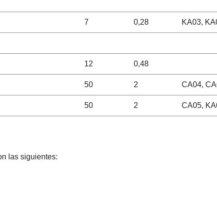
7
0,28
KA03, KA
12
0,48
50
2
CA04, CA
50
2
CA05, KA
n las siguientes: