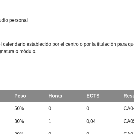
studio personal
l calendario establecido por el centro o por la titulación para 
ignatura o módulo.
Peso
Horas
ECTS
Resu
50%
0
0
CA04
30%
1
0,04
CA05