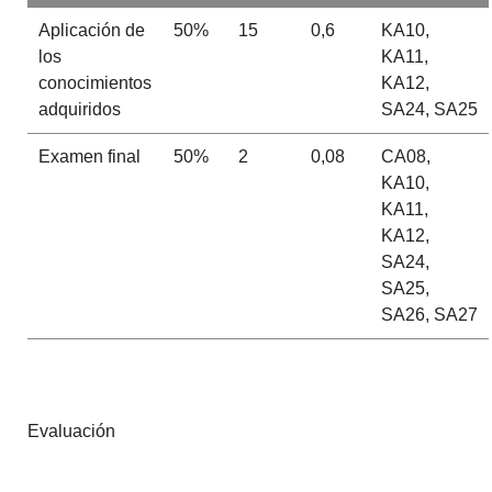
Aplicación de
50%
15
0,6
KA10,
los
KA11,
conocimientos
KA12,
adquiridos
SA24, SA25
Examen final
50%
2
0,08
CA08,
KA10,
KA11,
KA12,
SA24,
SA25,
SA26, SA27
Evaluación