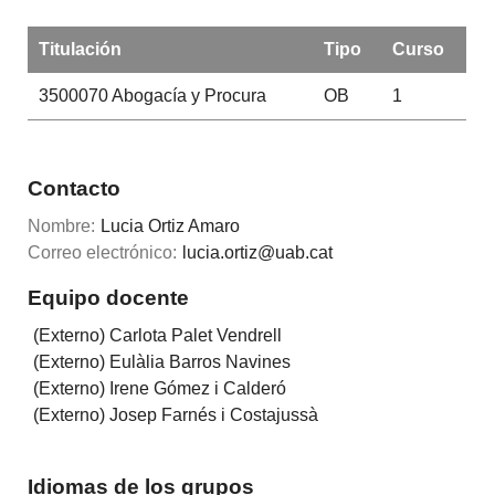
Titulación
Tipo
Curso
3500070
Abogacía y Procura
OB
1
Contacto
Nombre:
Lucia Ortiz Amaro
Correo electrónico:
lucia.ortiz@uab.cat
Equipo docente
(Externo) Carlota Palet Vendrell
(Externo) Eulàlia Barros Navines
(Externo) Irene Gómez i Calderó
(Externo) Josep Farnés i Costajussà
Idiomas de los grupos