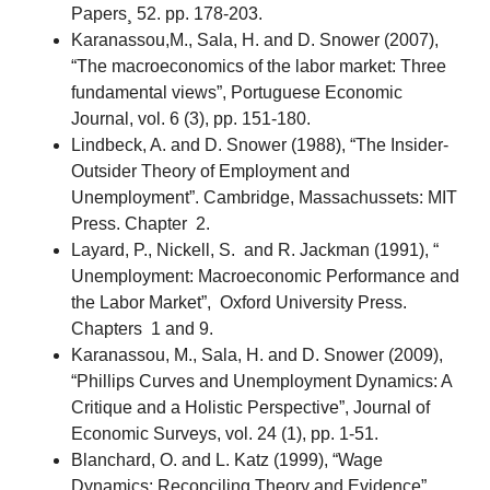
Papers¸ 52. pp. 178-203.
Karanassou,M., Sala, H. and D. Snower (2007),
“The macroeconomics of the labor market: Three
fundamental views”, Portuguese Economic
Journal, vol. 6 (3), pp. 151-180.
Lindbeck, A. and D. Snower (1988), “The Insider-
Outsider Theory of Employment and
Unemployment”. Cambridge, Massachussets: MIT
Press. Chapter 2.
Layard, P., Nickell, S. and R. Jackman (1991), “
Unemployment: Macroeconomic Performance and
the Labor Market”, Oxford University Press.
Chapters 1 and 9.
Karanassou, M., Sala, H. and D. Snower (2009),
“Phillips Curves and Unemployment Dynamics: A
Critique and a Holistic Perspective”, Journal of
Economic Surveys, vol. 24 (1), pp. 1-51.
Blanchard, O. and L. Katz (1999), “Wage
Dynamics: Reconciling Theory and Evidence”,