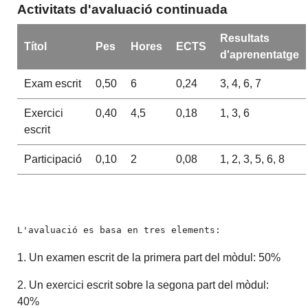
Activitats d'avaluació continuada
Resultats
Títol
Pes
Hores
ECTS
d'aprenentatge
Exam escrit
0,50
6
0,24
3, 4, 6, 7
Exercici
0,40
4,5
0,18
1, 3, 6
escrit
Participació
0,10
2
0,08
1, 2, 3, 5, 6, 8
L'avaluació es basa en tres elements:
1. Un examen escrit de la primera part del mòdul: 50%
2. Un exercici escrit sobre la segona part del mòdul:
40%