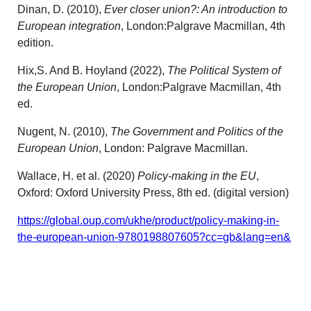
Dinan, D. (2010),
Ever closer union?: An introduction to
European integration
, London:Palgrave Macmillan, 4th
edition.
Hix,S. And B. Hoyland (2022),
The Political System of
the European Union
, London:Palgrave Macmillan, 4th
ed.
Nugent, N. (2010),
The Government and Politics of the
European Union
, London: Palgrave Macmillan.
Wallace, H. et al. (2020)
Policy-making in the EU
,
Oxford: Oxford University Press, 8th ed. (digital version)
https://global.oup.com/ukhe/product/policy-making-in-
the-european-union-9780198807605?cc=gb&lang=en&