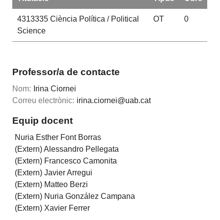
4313335
Ciència Política / Political
OT
0
Science
Professor/a de contacte
Nom:
Irina Ciornei
Correu electrònic:
irina.ciornei@uab.cat
Equip docent
Nuria Esther Font Borras
(Extern) Alessandro Pellegata
(Extern) Francesco Camonita
(Extern) Javier Arregui
(Extern) Matteo Berzi
(Extern) Nuria González Campana
(Extern) Xavier Ferrer