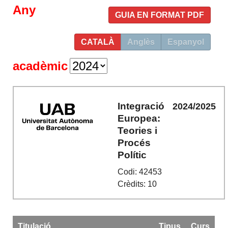
Any
GUIA EN FORMAT PDF
CATALÀ
Anglès
Espanyol
acadèmic
Integració
2024/2025
Europea:
Teories i
Procés
Polític
Codi: 42453
Crèdits: 10
Titulació
Tipus
Curs