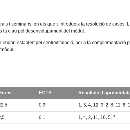
 i seminaris, en els que s'introdueix la resolució de casos. La
s és la clau pel desenvolupament del mòdul.
alendari establert pel centre/titulació, per a la complementació 
a/mòdul.
Hores
ECTS
Resultats d'aprenentat
22,5
0,9
1, 3, 4, 12, 9, 2, 8, 11, 6, 
2,5
0,1
1, 4, 2, 11, 10, 5, 7