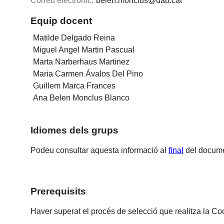
Correu electrònic:
belen.monclus@uab.cat
Equip docent
Matilde Delgado Reina
Miguel Angel Martin Pascual
Marta Narberhaus Martinez
Maria Carmen Ávalos Del Pino
Guillem Marca Frances
Ana Belen Monclus Blanco
Idiomes dels grups
Podeu consultar aquesta informació al
final
del docume
Prerequisits
Haver superat el procés de selecció que realitza la Co