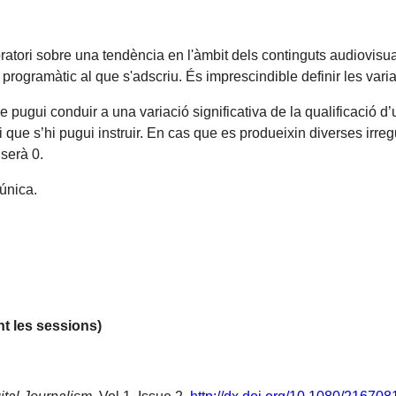
ratori sobre una tendència en l'àmbit dels continguts audiovisuals
re programàtic al que s'adscriu. És imprescindible definir les v
que pugui conduir a una variació significativa de la qualificació 
que s’hi pugui instruir. En cas que es produeixin diverses irreg
 serà 0.
única.
nt les sessions)