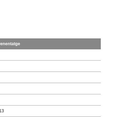
renentatge
 13