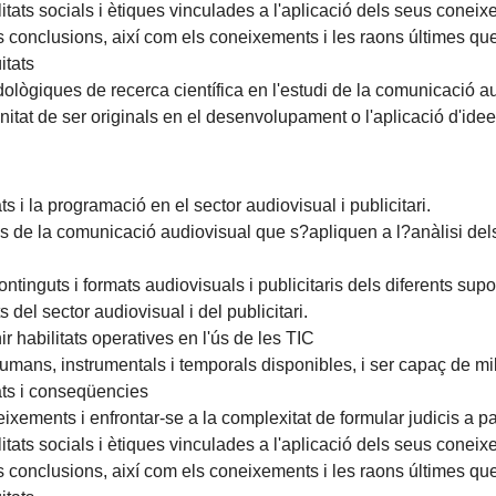
litats socials i ètiques vinculades a l'aplicació dels seus coneix
conclusions, així com els coneixements i les raons últimes que 
itats
odològiques de recerca científica en l'estudi de la comunicació 
nitat de ser originals en el desenvolupament o l'aplicació d'idee
s i la programació en el sector audiovisual i publicitari.
ls de la comunicació audiovisual que s?apliquen a l?anàlisi dels 
ntinguts i formats audiovisuals i publicitaris dels diferents supo
del sector audiovisual i del publicitari.
ir habilitats operatives en l'ús de les TIC
umans, instrumentals i temporals disponibles, i ser capaç de mil
ats i conseqüencies
xements i enfrontar-se a la complexitat de formular judicis a par
litats socials i ètiques vinculades a l'aplicació dels seus coneix
conclusions, així com els coneixements i les raons últimes que 