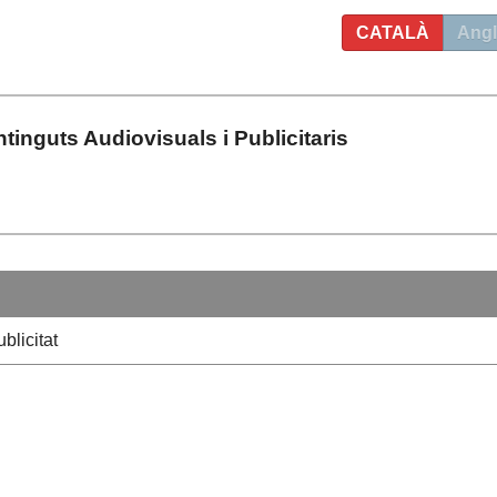
CATALÀ
Angl
inguts Audiovisuals i Publicitaris
blicitat