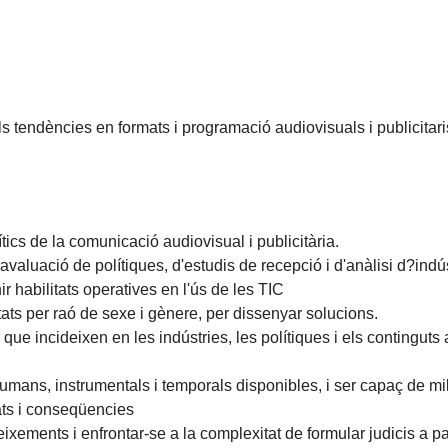
s tendències en formats i programació audiovisuals i publicitari
ítics de la comunicació audiovisual i publicitària.
avaluació de polítiques, d'estudis de recepció i d'anàlisi d?indúst
ir habilitats operatives en l'ús de les TIC
ats per raó de sexe i gènere, per dissenyar solucions.
ue incideixen en les indústries, les polítiques i els continguts a
umans, instrumentals i temporals disponibles, i ser capaç de mil
ats i conseqüencies
xements i enfrontar-se a la complexitat de formular judicis a par