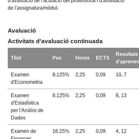
d'avaluació de l'actuació del professorat i d'avaluació
de l'assignatura/mòdul.
Avaluació
Activitats d'avaluació continuada
Resultats
Títol
Pes
Hores
ECTS
d'aprenen
Examen
8.125%
2,25
0,09
10, 7
d'Econometria
Examen
8.125%
2,25
0,09
8, 13
d'Estadística
per l'Anàlisi de
Dades
Examen de
16.25%
2,25
0,09
4, 12
Finances