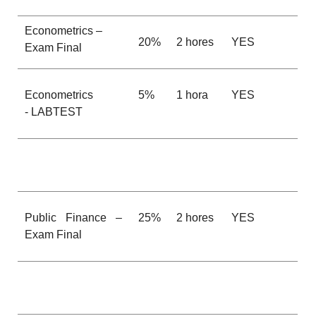
Econometrics –
20%
2
hores
YES
Exam Final
Econometrics
5%
1
hora
YES
- LABTEST
Public Finance –
25%
2
hores
YES
Exam
Final