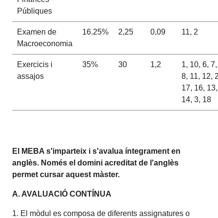
Públiques
Examen de
16.25%
2,25
0,09
11, 2
Macroeconomia
Exercicis i
35%
30
1,2
1, 10, 6, 7,
assajos
8, 11, 12, 
17, 16, 13,
14, 3, 18
El MEBA s'imparteix i s'avalua íntegrament en
anglès. Només el domini acreditat de l'anglès
permet cursar aquest màster.
A. AVALUACIÓ CONTÍNUA
1. El mòdul es composa de diferents assignatures o