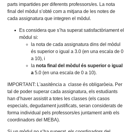
parts impartides per diferents professors/es. La nota
final del mòdul s’obté com a mitjana de les notes de
cada assignatura que integren el mòdul.
Es considera que s’ha
superat satisfactòriament
el
mòdul si:
la nota de cada assignatura dins del mòdul
és superior o igual a 3.0 (en una escala de 0
a 10), i
la
nota final
del mòdul és superior o igual
a
5.0 (en una escala de 0 a 10).
IMPORTANT: L'aasitència a classe és obligaròeia. Per
tal de poder superar cada assignatura, els estudiants
han d’haver assistit a totes les classes (els casos
especials, degudament justificats, seran considerats de
forma individual pels professors/es juntament amb els
coordinadors del MEBA).
Si un mòdul no s’ha superat, els coordinadors del