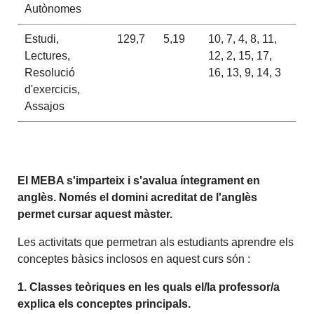
Autònomes
Estudi,
129,7
5,19
10, 7, 4, 8, 11,
Lectures,
12, 2, 15, 17,
Resolució
16, 13, 9, 14, 3
d'exercicis,
Assajos
El MEBA s'imparteix i s'avalua íntegrament en
anglès. Només el domini acreditat de l'anglès
permet cursar aquest màster.
Les activitats que permetran als estudiants aprendre els
conceptes bàsics inclosos en aquest curs són :
1. Classes teòriques en les quals el/la professor/a
explica els conceptes principals.