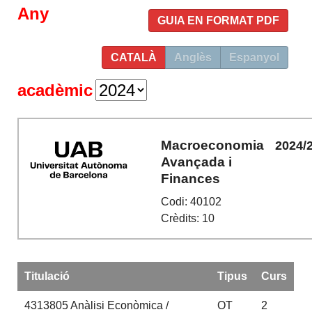
Any
GUIA EN FORMAT PDF
CATALÀ
Anglès
Espanyol
acadèmic
Macroeconomia
2024/
Avançada i
Finances
Codi: 40102
Crèdits: 10
Titulació
Tipus
Curs
4313805
Anàlisi Econòmica /
OT
2