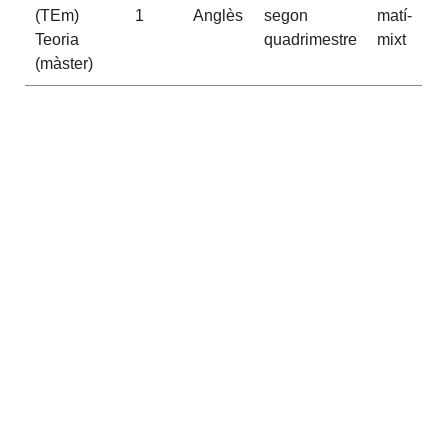
(TEm)
1
Anglès
segon
matí-
Teoria
quadrimestre
mixt
(màster)