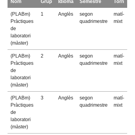
Nom
Grup
Idioma
Semestre
Torn
(PLABm)
1
Anglès
segon
matí-
Pràctiques
quadrimestre
mixt
de
laboratori
(màster)
(PLABm)
2
Anglès
segon
matí-
Pràctiques
quadrimestre
mixt
de
laboratori
(màster)
(PLABm)
3
Anglès
segon
matí-
Pràctiques
quadrimestre
mixt
de
laboratori
(màster)