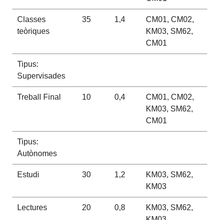
Classes
35
1,4
CM01, CM02,
teòriques
KM03, SM62,
CM01
Tipus:
Supervisades
Treball Final
10
0,4
CM01, CM02,
KM03, SM62,
CM01
Tipus:
Autònomes
Estudi
30
1,2
KM03, SM62,
KM03
Lectures
20
0,8
KM03, SM62,
KM03