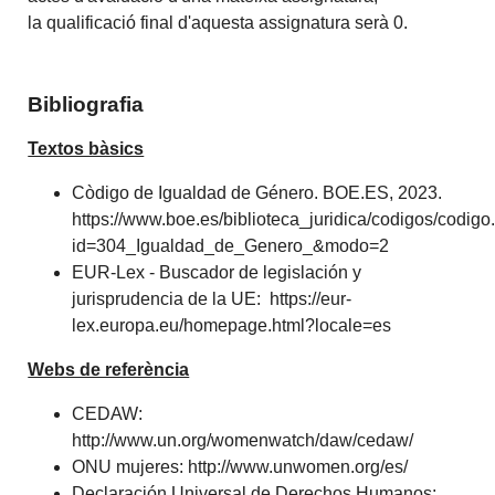
la qualificació final d'aquesta assignatura serà 0.
Bibliografia
Textos bàsics
Còdigo de Igualdad de Género. BOE.ES, 2023.
https://www.boe.es/biblioteca_juridica/codigos/codig
id=304_Igualdad_de_Genero_&modo=2
EUR-Lex - Buscador de legislación y
jurisprudencia de la UE: https://eur-
lex.europa.eu/homepage.html?locale=es
Webs de referència
CEDAW:
http://www.un.org/womenwatch/daw/cedaw/
ONU mujeres: http://www.unwomen.org/es/
Declaración Universal de Derechos Humanos: