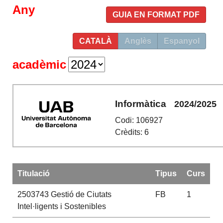
Any
GUIA EN FORMAT PDF
CATALÀ
Anglès
Espanyol
acadèmic
Informàtica
2024/2025
Codi: 106927
Crèdits: 6
Titulació
Tipus
Curs
2503743
Gestió de Ciutats
FB
1
Intel·ligents i Sostenibles