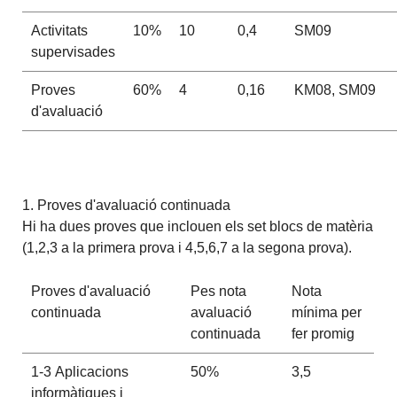
Activitats
10%
10
0,4
SM09
supervisades
Proves
60%
4
0,16
KM08, SM09
d'avaluació
1. Proves d'avaluació continuada
Hi ha dues proves que inclouen els set blocs de matèria
(1,2,3 a la primera prova i 4,5,6,7 a la segona prova).
Proves d'avaluació
Pes nota
Nota
continuada
avaluació
mínima per
continuada
fer promig
1-3 Aplicacions
50%
3,5
informàtiques i