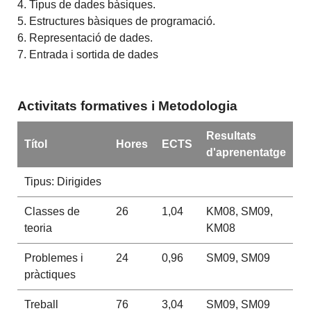
4. Tipus de dades bàsiques.
5. Estructures bàsiques de programació.
6. Representació de dades.
7. Entrada i sortida de dades
Activitats formatives i Metodologia
Resultats
Títol
Hores
ECTS
d'aprenentatge
Tipus: Dirigides
Classes de
26
1,04
KM08, SM09,
teoria
KM08
Problemes i
24
0,96
SM09, SM09
pràctiques
Treball
76
3,04
SM09, SM09