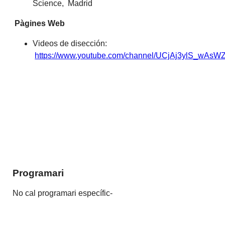
Science, Madrid
Pàgines Web
Videos de disección:
https://www.youtube.com/channel/UCjAj3ylS_wA
Programari
No cal programari específic-