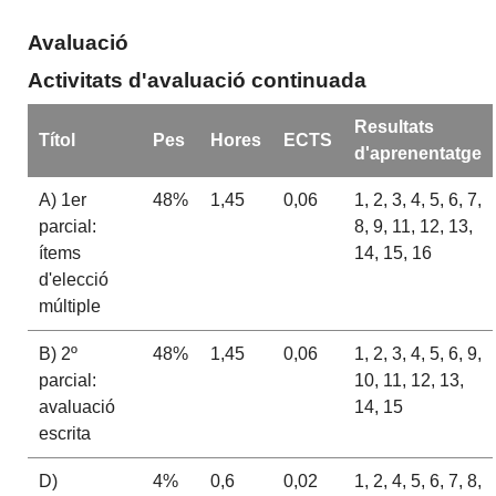
Avaluació
Activitats d'avaluació continuada
Resultats
Títol
Pes
Hores
ECTS
d'aprenentatge
A) 1er
48%
1,45
0,06
1, 2, 3, 4, 5, 6, 7,
parcial:
8, 9, 11, 12, 13,
ítems
14, 15, 16
d'elecció
múltiple
B) 2º
48%
1,45
0,06
1, 2, 3, 4, 5, 6, 9,
parcial:
10, 11, 12, 13,
avaluació
14, 15
escrita
D)
4%
0,6
0,02
1, 2, 4, 5, 6, 7, 8,