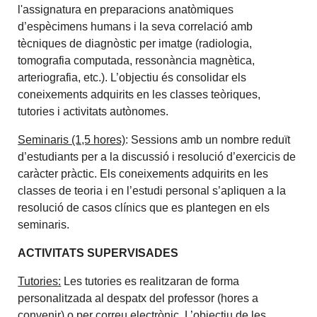
l'assignatura en preparacions anatòmiques
d’espècimens humans i la seva correlació amb
tècniques de diagnòstic per imatge (radiologia,
tomografia computada, ressonància magnètica,
arteriografia, etc.). L’objectiu és consolidar els
coneixements adquirits en les classes teòriques,
tutories i activitats autònomes.
Seminaris (1,5 hores)
: Sessions amb un nombre reduït
d’estudiants per a la discussió i resolució d’exercicis de
caràcter pràctic. Els coneixements adquirits en les
classes de teoria i en l’estudi personal s’apliquen a la
resolució de casos clínics que es plantegen en els
seminaris.
ACTIVITATS SUPERVISADES
Tutories:
Les tutories es realitzaran de forma
personalitzada al despatx del professor (hores a
convenir) o per correu electrònic. L’objectiu de les