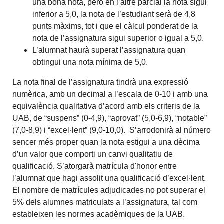
una bona nota, però en l’altre parcial la nota sigui
inferior a 5,0, la nota de l’estudiant serà de 4,8
punts màxims, tot i que el càlcul ponderat de la
nota de l’assignatura sigui superior o igual a 5,0.
L’alumnat haurà superat l’assignatura quan
obtingui una nota mínima de 5,0.
La nota final de l’assignatura tindrà una expressió
numèrica, amb un decimal a l’escala de 0-10 i amb una
equivalència qualitativa d’acord amb els criteris de la
UAB, de “suspens” (0-4,9), “aprovat” (5,0-6,9), “notable”
(7,0-8,9) i “excel·lent” (9,0-10,0). S’arrodonirà al número
sencer més proper quan la nota estigui a una dècima
d’un valor que comporti un canvi qualitatiu de
qualificació. S’atorgarà matrícula d'honor entre
l’alumnat que hagi assolit una qualificació d’excel·lent.
El nombre de matrícules adjudicades no pot superar el
5% dels alumnes matriculats a l’assignatura, tal com
estableixen les normes acadèmiques de la UAB.