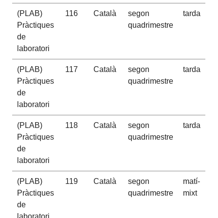
(PLAB)
116
Català
segon
tarda
Pràctiques
quadrimestre
de
laboratori
(PLAB)
117
Català
segon
tarda
Pràctiques
quadrimestre
de
laboratori
(PLAB)
118
Català
segon
tarda
Pràctiques
quadrimestre
de
laboratori
(PLAB)
119
Català
segon
matí-
Pràctiques
quadrimestre
mixt
de
laboratori