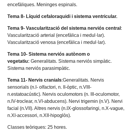
encefàliques. Meninges espinals.
Tema 8- Líquid cefaloraquidi i sistema ventricular.
Tema 9- Vascularització del sistema nerviós central
:
Vascularització arterial (encefàlica i medul·lar).
Vascularització venosa (encefàlica i medul·lar).
Tema 10- Sistema nerviós autònom o
vegetatiu:
Generalitats. Sistema nerviós simpàtic.
Sistema nerviós parasimpàtic.
Tema 11- Nervis cranials
:Generalitats. Nervis
sensorials (n.I- olfactori, n. II-òptic, n.VIII-
n.estatoacústic). Nervis oculomotors (n. III-oculomotor,
n.IV-troclear, n.VI-abducens). Nervi trigemin (n.V). Nervi
facial (n.VII). Altres nervis (n.IX-glossofaringi, n.X-vague,
n.XI-accessori, n.XII-hipoglòs).
Classes teòriques: 25 hores.