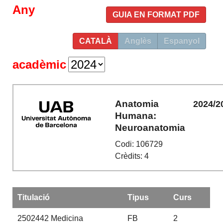
Any
GUIA EN FORMAT PDF
CATALÀ
Anglès
Espanyol
acadèmic
Anatomia
2024/2
Humana:
Neuroanatomia
Codi: 106729
Crèdits: 4
Titulació
Tipus
Curs
2502442
Medicina
FB
2