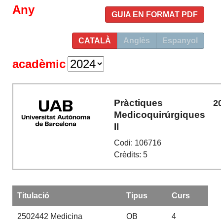
Any
GUIA EN FORMAT PDF
CATALÀ
Anglès
Espanyol
acadèmic
Pràctiques
2
Medicoquirúrgiques
II
Codi: 106716
Crèdits: 5
Titulació
Tipus
Curs
2502442
Medicina
OB
4