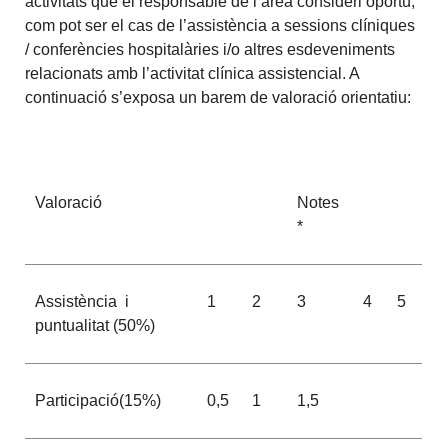
activitats que el responsable de l’àrea consideri oportú,
com pot ser el cas de l’assistència a sessions clíniques
/ conferències hospitalàries i/o altres esdeveniments
relacionats amb l’activitat clínica assistencial. A
continuació s’exposa un barem de valoració orientatiu:
Valoració
Notes
*
Assistència i
1
2
3
4
5
puntualitat (50%)
Participació(15%)
0,5
1
1,5