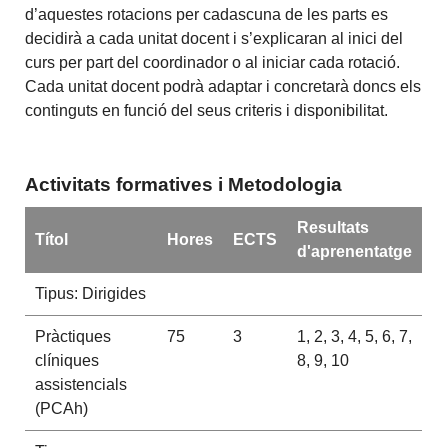
d’aquestes rotacions per cadascuna de les parts es
decidirà a cada unitat docent i s’explicaran al inici del
curs per part del coordinador o al iniciar cada rotació.
Cada unitat docent podrà adaptar i concretarà doncs els
continguts en funció del seus criteris i disponibilitat.
Activitats formatives i Metodologia
Resultats
Títol
Hores
ECTS
d'aprenentatge
Tipus: Dirigides
Pràctiques
75
3
1, 2, 3, 4, 5, 6, 7,
clíniques
8, 9, 10
assistencials
(PCAh)