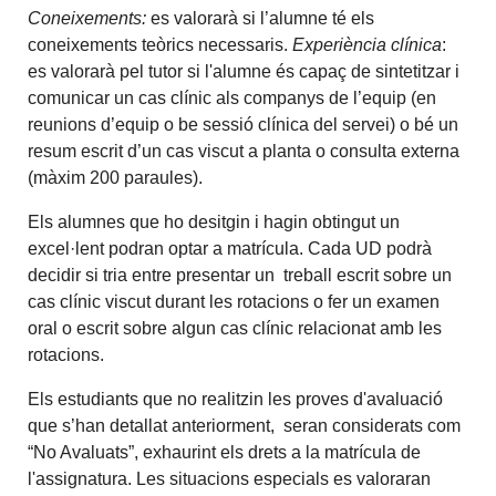
Coneixements:
es valorarà si l’alumne té els
coneixements teòrics necessaris.
Experiència clínica
:
es valorarà pel tutor si l'alumne és capaç de sintetitzar i
comunicar un cas clínic als companys de l’equip (en
reunions d’equip o be sessió clínica del servei) o bé un
resum escrit d’un cas viscut a planta o consulta externa
(màxim 200 paraules).
Els alumnes que ho desitgin i hagin obtingut un
excel·lent podran optar a matrícula. Cada UD podrà
decidir si tria entre presentar un treball escrit sobre un
cas clínic viscut durant les rotacions o fer un examen
oral o escrit sobre algun cas clínic relacionat amb les
rotacions.
Els estudiants que no realitzin les proves d'avaluació
que s’han detallat anteriorment, seran considerats com
“No Avaluats”, exhaurint els drets a la matrícula de
l'assignatura. Les situacions especials es valoraran