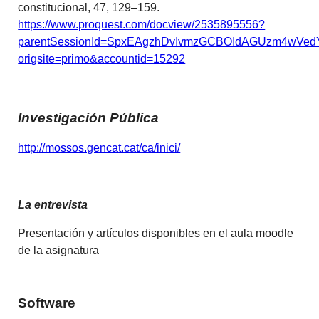
constitucional, 47, 129–159.
https://www.proquest.com/docview/2535895556?
parentSessionId=SpxEAgzhDvIvmzGCBOIdAGUzm4wV
origsite=primo&accountid=15292
Investigación Pública
http://mossos.gencat.cat/ca/inici/
La entrevista
Presentación y artículos disponibles en el aula moodle
de la asignatura
Software