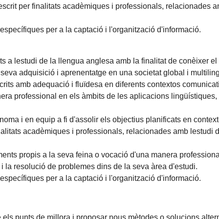
escrit per finalitats acadèmiques i professionals, relacionades amb 
 específiques per a la captació i l'organització d'informació.
 a lestudi de la llengua anglesa amb la finalitat de conèixer el
 la seva adquisició i aprenentatge en una societat global i multilin
crits amb adequació i fluïdesa en diferents contextos comunicat
 professional en els àmbits de les aplicacions lingüístiques, la 
ma i en equip a fi d'assolir els objectius planificats en contextos
nalitats acadèmiques i professionals, relacionades amb lestudi de la
ents propis a la seva feina o vocació d'una manera professiona
 i la resolució de problemes dins de la seva àrea d'estudi.
 específiques per a la captació i l'organització d'informació.
e els punts de millora i proposar nous mètodes o solucions alter