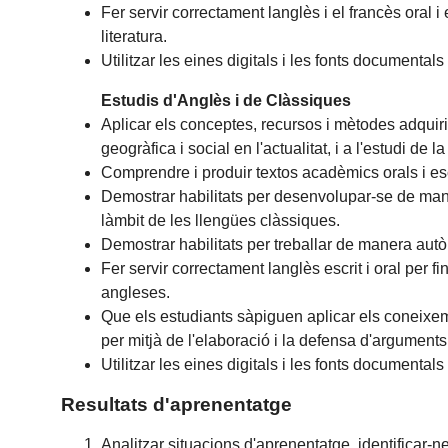
Fer servir correctament langlès i el francès oral i 
literatura.
Utilitzar les eines digitals i les fonts documentals
Estudis d'Anglès i de Clàssiques
Aplicar els conceptes, recursos i mètodes adquirits
geogràfica i social en l'actualitat, i a l'estudi de
Comprendre i produir textos acadèmics orals i es
Demostrar habilitats per desenvolupar-se de manera
làmbit de les llengües clàssiques.
Demostrar habilitats per treballar de manera autòno
Fer servir correctament langlès escrit i oral per fi
angleses.
Que els estudiants sàpiguen aplicar els coneixem
per mitjà de l'elaboració i la defensa d'arguments
Utilitzar les eines digitals i les fonts documentals
Resultats d'aprenentatge
Analitzar situacions d'aprenentatge, identificar-n