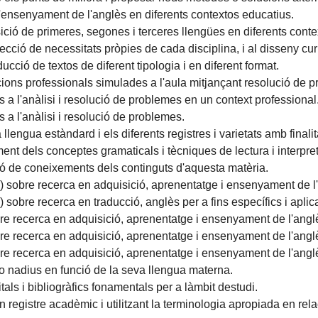
 d'ensenyament de l'anglès en diferents contextos educatius.
isició de primeres, segones i terceres llengües en diferents conte
ecció de necessitats pròpies de cada disciplina, i al disseny curr
ucció de textos de diferent tipologia i en diferent format.
cions professionals simulades a l'aula mitjançant resolució de 
 a l'anàlisi i resolució de problemes en un context professional
 a l'anàlisi i resolució de problemes.
 llengua estàndard i els diferents registres i varietats amb finali
nt dels conceptes gramaticals i tècniques de lectura i interpret
ió de coneixements dels continguts d'aquesta matèria.
 sobre recerca en adquisició, aprenentatge i ensenyament de l
obre recerca en traducció, anglès per a fins específics i aplica
 recerca en adquisició, aprenentatge i ensenyament de l'anglès
 recerca en adquisició, aprenentatge i ensenyament de l'anglès
e recerca en adquisició, aprenentatge i ensenyament de l'angl
o nadius en funció de la seva llengua materna.
tals i bibliogràfics fonamentals per a làmbit destudi.
n registre acadèmic i utilitzant la terminologia apropiada en rel