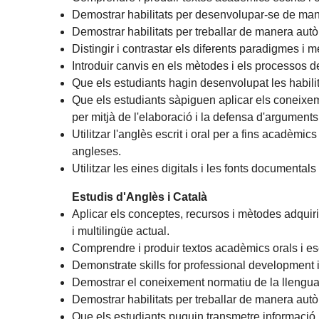
Demostrar habilitats per desenvolupar-se de manera
Demostrar habilitats per treballar de manera autòn
Distingir i contrastar els diferents paradigmes i m
Introduir canvis en els mètodes i els processos 
Que els estudiants hagin desenvolupat les habili
Que els estudiants sàpiguen aplicar els coneixem
per mitjà de l'elaboració i la defensa d'arguments
Utilitzar l'anglès escrit i oral per a fins acadèmics 
angleses.
Utilitzar les eines digitals i les fonts documental
Estudis d'Anglès i Català
Aplicar els conceptes, recursos i mètodes adquirit
i multilingüe actual.
Comprendre i produir textos acadèmics orals i es
Demonstrate skills for professional development i
Demostrar el coneixement normatiu de la llengua c
Demostrar habilitats per treballar de manera autòno
Que els estudiants puguin transmetre informació, 