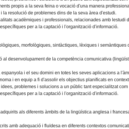
ents propis a la seva feina o vocació d'una manera professiona
 i la resolució de problemes dins de la seva àrea d'estudi.
inalitats acadèmiques i professionals, relacionades amb lestudi de la
 específiques per a la captació i l'organització d'informació.
onològiques, morfològiques, sintàctiques, lèxiques i semàntiques
ó al desenvolupament de la competència comunicativa (lingüística
espanyola i el seu domini en totes les seves aplicacions a l'àm
ma i en equip a fi d'assolir els objectius planificats en contextos
idees, problemes i solucions a un públic tant especialitzat com 
 específiques per a la captació i l'organització d'informació.
dquirits als diferents àmbits de la lingüística anglesa i frances
crits amb adequació i fluïdesa en diferents contextos comunicat