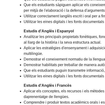
Que els estudiants sàpiguen aplicar els coneixem
per mitjà de l'elaboració i la defensa d'arguments
Utilitzar correctament langlès escrit i oral per a f
Utilitzar les eines digitals i les fonts documentals
Estudis d'Anglès i Espanyol
Analitzar les principals propietats fonètiques, f
al llarg de la història i la seva estructura actual.
Aplicar les estratègies d'ensenyament i adquisici
multilingüe.
Demostrar el coneixement normatiu de la llengua 
Demostrar habilitats per treballar de manera autòno
Que els estudiants puguin transmetre informació, 
Utilitzar les eines digitals i les fonts documentals
Estudis d'Anglès i Francès
Aplicar els conceptes, els recursos i els mètodes a
daprenentatge de llengües.
Comprendre i produir textos acadèmics orals i es