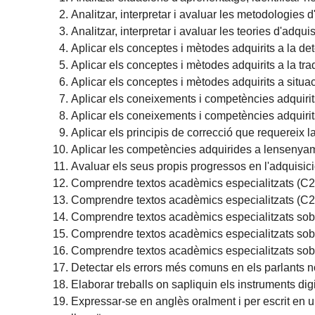
Analitzar, interpretar i avaluar les metodologies
Analitzar, interpretar i avaluar les teories d'adqu
Aplicar els conceptes i mètodes adquirits a la det
Aplicar els conceptes i mètodes adquirits a la trad
Aplicar els conceptes i mètodes adquirits a situa
Aplicar els coneixements i competències adquirits
Aplicar els coneixements i competències adquirits
Aplicar els principis de correcció que requereix la
Aplicar les competències adquirides a lensenyame
Avaluar els seus propis progressos en l'adquisic
Comprendre textos acadèmics especialitzats (C2)
Comprendre textos acadèmics especialitzats (C2) s
Comprendre textos acadèmics especialitzats sobre
Comprendre textos acadèmics especialitzats sobre
Comprendre textos acadèmics especialitzats sobr
Detectar els errors més comuns en els parlants n
Elaborar treballs on sapliquin els instruments digi
Expressar-se en anglès oralment i per escrit en u