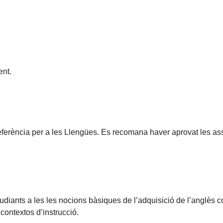
nt.
ència per a les Llengües. Es recomana haver aprovat les assi
udiants a les les nocions bàsiques de l’adquisició de l’anglès c
ontextos d’instrucció.