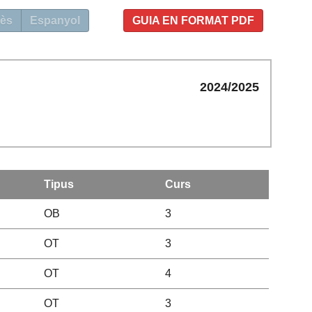
ès
Espanyol
GUIA EN FORMAT PDF
2024/2025
Tipus
Curs
OB
3
OT
3
OT
4
OT
3