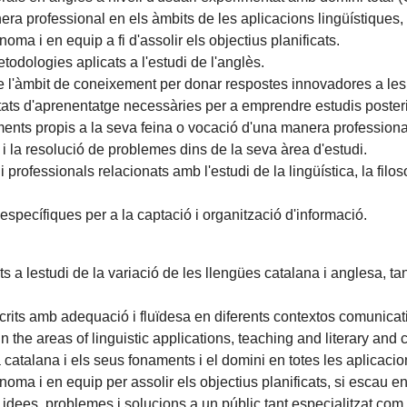
 professional en els àmbits de les aplicacions lingüístiques, la 
oma i en equip a fi d'assolir els objectius planificats.
etodologies aplicats a l'estudi de l'anglès.
de l'àmbit de coneixement per donar respostes innovadores a les
tats d'aprenentatge necessàries per a emprendre estudis poster
ents propis a la seva feina o vocació d'una manera professiona
 i la resolució de problemes dins de la seva àrea d'estudi.
i professionals relacionats amb l'estudi de la lingüística, la filosof
s específiques per a la captació i organització d'informació.
s a lestudi de la variació de les llengües catalana i anglesa, ta
crits amb adequació i fluïdesa en diferents contextos comunicat
n the areas of linguistic applications, teaching and literary an
atalana i els seus fonaments i el domini en totes les aplicacion
ma i en equip per assolir els objectius planificats, si escau en c
idees, problemes i solucions a un públic tant especialitzat com 