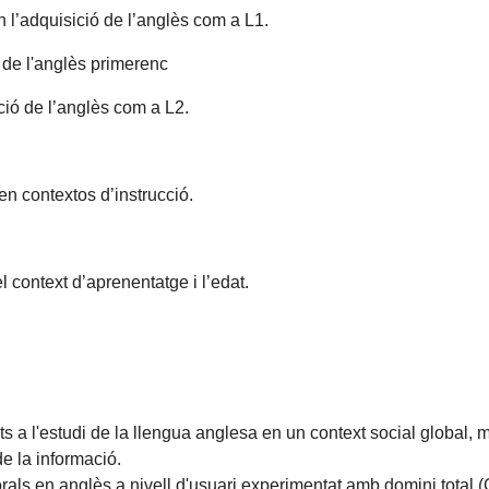
en l’adquisició de l’anglès com a L1.
es de l'anglès primerenc
ció de l’anglès com a L2.
en contextos d’instrucció.
el context d’aprenentatge i l’edat.
ts a l'estudi de la llengua anglesa en un context social global,
de la informació.
rals en anglès a nivell d'usuari experimentat amb domini total (