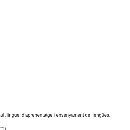
 multilingüe, d'aprenentatge i ensenyament de llengües.
C2).