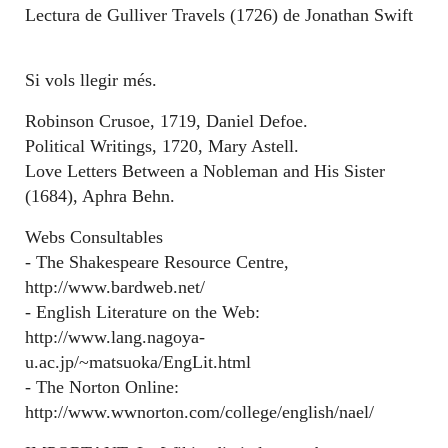
Lectura de Gulliver Travels (1726) de Jonathan Swift
Si vols llegir més.
Robinson Crusoe, 1719, Daniel Defoe.
Political Writings, 1720, Mary Astell.
Love Letters Between a Nobleman and His Sister
(1684), Aphra Behn.
Webs Consultables
- The Shakespeare Resource Centre,
http://www.bardweb.net/
- English Literature on the Web:
http://www.lang.nagoya-
u.ac.jp/~matsuoka/EngLit.html
- The Norton Online:
http://www.wwnorton.com/college/english/nael/