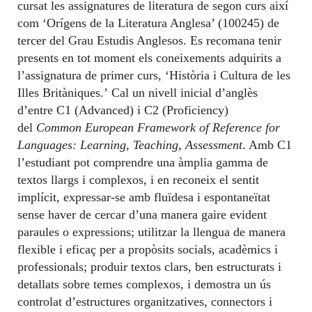
cursat les assignatures de literatura de segon curs així
com ‘Orígens de la Literatura Anglesa’ (100245) de
tercer del Grau Estudis Anglesos. Es recomana tenir
presents en tot moment els coneixements adquirits a
l’assignatura de primer curs, ‘Història i Cultura de les
Illes Britàniques.’
Cal un nivell inicial d’anglès
d’entre C1 (Advanced) i C2 (Proficiency)
del
Common European Framework of Reference for
Languages: Learning, Teaching, Assessment
. Amb C1
l’estudiant pot comprendre una àmplia gamma de
textos llargs i complexos, i en reconeix el sentit
implícit, expressar-se amb fluïdesa i espontaneïtat
sense haver de cercar d’una manera gaire evident
paraules o expressions; utilitzar la llengua de manera
flexible i eficaç per a propòsits socials, acadèmics i
professionals; produir textos clars, ben estructurats i
detallats sobre temes complexos, i demostra un ús
controlat d’estructures organitzatives, connectors i