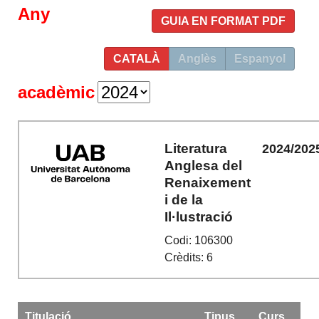
Any
GUIA EN FORMAT PDF
CATALÀ
Anglès
Espanyol
acadèmic
Literatura
2024/202
Anglesa del
Renaixement
i de la
Il·lustració
Codi: 106300
Crèdits: 6
Titulació
Tipus
Curs