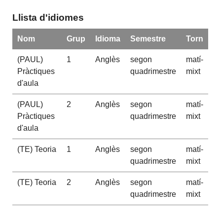
Llista d'idiomes
Nom
Grup
Idioma
Semestre
Torn
(PAUL)
1
Anglès
segon
matí-
Pràctiques
quadrimestre
mixt
d'aula
(PAUL)
2
Anglès
segon
matí-
Pràctiques
quadrimestre
mixt
d'aula
(TE) Teoria
1
Anglès
segon
matí-
quadrimestre
mixt
(TE) Teoria
2
Anglès
segon
matí-
quadrimestre
mixt