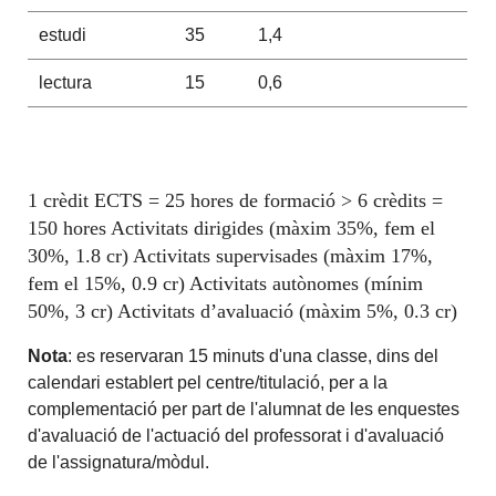
estudi
35
1,4
lectura
15
0,6
1 crèdit ECTS = 25 hores de formació > 6 crèdits =
150 hores Activitats dirigides (màxim 35%, fem el
30%, 1.8 cr) Activitats supervisades (màxim 17%,
fem el 15%, 0.9 cr) Activitats autònomes (mínim
50%, 3 cr) Activitats d’avaluació (màxim 5%, 0.3 cr)
Nota
: es reservaran 15 minuts d'una classe, dins del
calendari establert pel centre/titulació, per a la
complementació per part de l'alumnat de les enquestes
d'avaluació de l'actuació del professorat i d'avaluació
de l'assignatura/mòdul.