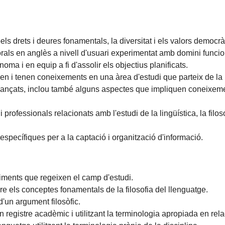
ls drets i deures fonamentals, la diversitat i els valors democrà
rals en anglès a nivell d'usuari experimentat amb domini funcion
oma i en equip a fi d'assolir els objectius planificats.
 i tenen coneixements en una àrea d'estudi que parteix de la b
t avançats, inclou també alguns aspectes que impliquen coneixe
i professionals relacionats amb l'estudi de la lingüística, la filosof
s específiques per a la captació i organització d'informació.
ediments que regeixen el camp d'estudi.
 els conceptes fonamentals de la filosofia del llenguatge.
d'un argument filosòfic.
 registre acadèmic i utilitzant la terminologia apropiada en relac