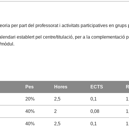
ia per part del professorat i activitats participatives en grups 
alendari establert pel centre/titulació, per a la complementació 
a/mòdul.
Pes
Hores
ECTS
R
20%
2,5
0,1
1
40%
2
0,08
1
40%
2,5
0,1
1