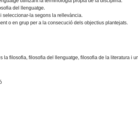
lenguatge utilitzant la terminologia pròpia de la disciplina.
losofia del llenguatge.
i seleccionar-la segons la rellevància.
ent o en grup per a la consecució dels objectius plantejats.
la filosofia, filosofia del llenguatge, filosofia de la literatura i
ó