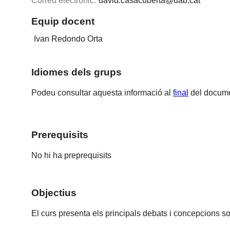
Correu electrònic:
david.casacuberta@uab.cat
Equip docent
Ivan Redondo Orta
Idiomes dels grups
Podeu consultar aquesta informació al
final
del docume
Prerequisits
No hi ha preprequisits
Objectius
El curs presenta els principals debats i concepcions so