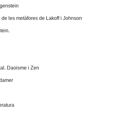
tgenstein
a de les metàfores de Lakoff i Johnson
tein.
tal. Daoisme i Zen
adamer
eratura