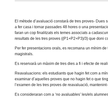
El mètode d’avaluació constarà de tres proves- Dues se
a fer casa i tornar passades 48 hores o una presentació
faran un cop finalitzats els temes associats a cadascu
resultats de les tres proves ((P1+P2+P3)/3) que doni co
Per fer presentacions orals, es recomana un mínim de t
magistrals.
Es reservarà un màxim de tres dies a fi i efecte de rea
Reavaluacions: els estudiants que hagin fet com a míni
examinar d’aquelles proves que no hagin fet o que tingu
l’examen de les tres proves de reavaluació, mantenint-
Es consideraran com a ‘no avaluables’ les/els alumnes