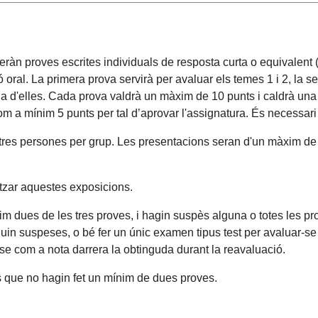
ràn proves escrites individuals de resposta curta o equivalent (
 oral. La primera prova servirà per avaluar els temes 1 i 2, la s
na d'elles. Cada prova valdrà un màxim de 10 punts i caldrà una 
m a mínim 5 punts per tal d’aprovar l'assignatura. És necessari 
res persones per grup. Les presentacions seran d'un màxim de 1
litzar aquestes exposicions.
m dues de les tres proves, i hagin suspès alguna o totes les pro
in suspeses, o bé fer un únic examen tipus test per avaluar-se d
se com a nota darrera la obtinguda durant la reavaluació.
 que no hagin fet un mínim de dues proves.