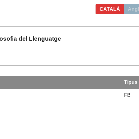
CATALÀ
Angl
losofia del Llenguatge
Tipus
FB