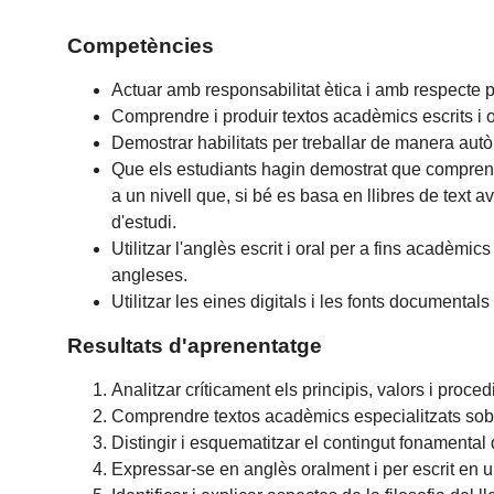
Competències
Actuar amb responsabilitat ètica i amb respecte pe
Comprendre i produir textos acadèmics escrits i o
Demostrar habilitats per treballar de manera autòn
Que els estudiants hagin demostrat que comprenen
a un nivell que, si bé es basa en llibres de tex
d'estudi.
Utilitzar l'anglès escrit i oral per a fins acadèmics 
angleses.
Utilitzar les eines digitals i les fonts documental
Resultats d'aprenentatge
Analitzar críticament els principis, valors i proc
Comprendre textos acadèmics especialitzats sobre
Distingir i esquematitzar el contingut fonamental 
Expressar-se en anglès oralment i per escrit en un