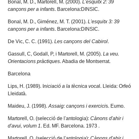
Bonal, M. D., Martorell, M. (2000).
L'esquitx 2: 39
cançons per a infants
. Barcelona:DINSIC.
Bonal, M. D., Giménez, M. T. (2001).
L'esquitx 3: 39
cançons per a infants
. Barcelona:DINSIC.
De Vic, C. C. (1991).
Les cançons del Cabirol
.
Gassull, C, Godall, P, i Martorell, M. (2005).
La veu.
Orientacions pràctiques
. Abadia de Montserrat.
Barcelona
Lips, H. (1989). I
niciació a la tècnica voca
l. Lleida: Orfeó
Lleidatà.
Maideu, J. (1998).
Assaig: cançons i exercici
s. Eumo.
Martorell, O. (selecció de l'antologia):
Cànons d'ahir i
d'avui, volum 1
. Ed. MF. Barcelona. 1973 .
Martorell, O. (selecció de l'antologia):
Cànons d'ahir i