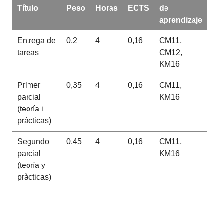
Título
Peso
Horas
ECTS
de
aprendizaje
Entrega de
0,2
4
0,16
CM11,
tareas
CM12,
KM16
Primer
0,35
4
0,16
CM11,
parcial
KM16
(teoría i
prácticas)
Segundo
0,45
4
0,16
CM11,
parcial
KM16
(teoría y
pràcticas)