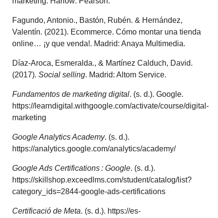
marketing. Harlow: Pearson.
Fagundo, Antonio., Bastón, Rubén. & Hernández,
Valentín. (2021). Ecommerce. Cómo montar una tienda
online… ¡y que venda!. Madrid: Anaya Multimedia.
Díaz-Aroca, Esmeralda., & Martínez Calduch, David.
(2017).
Social selling
. Madrid: Altom Service.
Fundamentos de marketing digital
. (s. d.). Google.
https://learndigital.withgoogle.com/activate/course/digital-
marketing
Google Analytics Academy
. (s. d.).
https://analytics.google.com/analytics/academy/
Google Ads Certifications : Google
. (s. d.).
https://skillshop.exceedlms.com/student/catalog/list?
category_ids=2844-google-ads-certifications
Certificació de Meta
. (s. d.).
https://es-