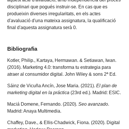
disciplinari que pogués instruir-se. En cas que es
produeixin diverses irregularitats, en els actes
d'avaluació d'una mateixa assignatura, la qualificació
final d'aquesta assignatura serà 0.
Bibliografia
Kotler, Philip., Kartaya, Hermawan. & Setiawan, Iwan.
(2016). Marketing 4.0: transforma tu estrategia para
atraer al consumidor digital. John Wiley & sons 2ª Ed.
Sáinz de Vicuña Ancín, Jose Maria. (2021).
El plan de
marketing digital en la práctica
(23rd ed.). Madrid: ESIC.
Maciá Domene, Fernando. (2020).
Seo avanzado
.
Madrid: Anaya Multimedia.
Chaffey, Dave., & Ellis-Chadwick, Fiona. (2020). Digital