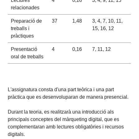
Lectures
4
0,16
3, 4, 9, 11, 15
relacionades
Preparació de
37
1,48
3, 4, 7, 10, 11,
treballs i
15, 16, 12
pràctiques
Presentació
4
0,16
7, 11, 12
oral de treballs
L'assignatura consta d'una part teòrica i una part
pràctica que es desenvoluparan de manera presencial.
Durant la teoria, es realitzarà una introducció als
principals conceptes del màrqueting digital, que es
complementaran amb lectures obligatòries i recursos
digitals.