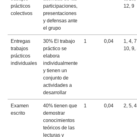
prácticos
participaciones,
12, 9
colectivos
presentaciones
y defensas ante
el grupo
Entregas
30% El trabajo
1
0,04
1, 4, 7
trabajos
práctico se
10, 9,
prácticos
elabora
individuales
individualmente
y tienen un
conjunto de
actividades a
desarrollar
Examen
40% tienen que
1
0,04
2, 5, 4
escrito
demostrar
conocimientos
teóricos de las
lecturas y