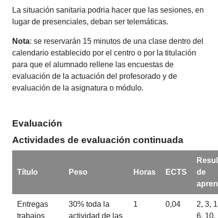
La situación sanitaria podria hacer que las sesiones, en
lugar de presenciales, deban ser telemáticas.
Nota
: se reservarán 15 minutos de una clase dentro del
calendario establecido por el centro o por la titulación
para que el alumnado rellene las encuestas de
evaluación de la actuación del profesorado y de
evaluación de la asignatura o módulo.
Evaluación
Actividades de evaluación continuada
Resul
Título
Peso
Horas
ECTS
de
apren
Entregas
30% toda la
1
0,04
2, 3, 1
trabajos
actividad de las
6, 10,