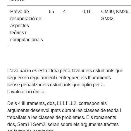
Prova de
65
4
0,16
CM30, KM26,
recuperació de
SM32
aspectos
teórics i
computacionals
L'avaluació es estructura per a favorir els estudiants que
segueixen regularment i entreguen els lliuraments
sense penalitzar els estudiants que optin per a
l'avaluacció única.
Dels 4 lliuraments, dos, LL1 i LL2, correspon als
arguments desenvolupats durant les classes de teoria i
treballats a les classes de problemes. Els romanents
dos, Sem1 i Sem2, seran sobre els arguments tractats