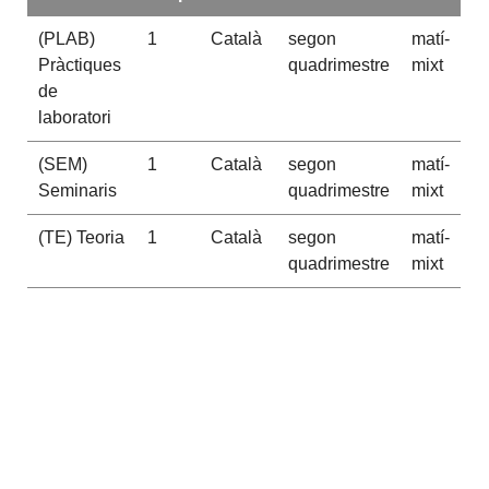
(PLAB)
1
Català
segon
matí-
Pràctiques
quadrimestre
mixt
de
laboratori
(SEM)
1
Català
segon
matí-
Seminaris
quadrimestre
mixt
(TE) Teoria
1
Català
segon
matí-
quadrimestre
mixt