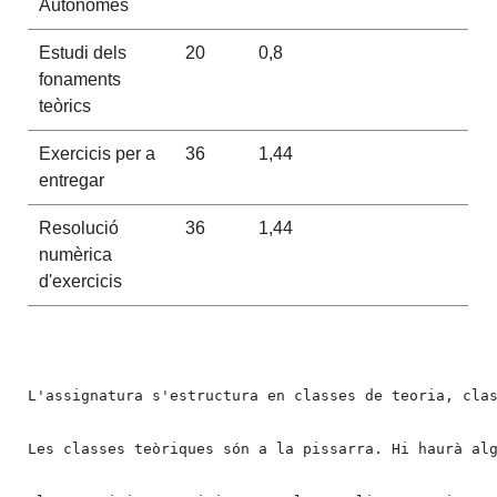
Autònomes
Estudi dels
20
0,8
fonaments
teòrics
Exercicis per a
36
1,44
entregar
Resolució
36
1,44
numèrica
d'exercicis
L'assignatura s'estructura en classes de teoria, clas
Les classes teòriques són a la pissarra. Hi haurà alg