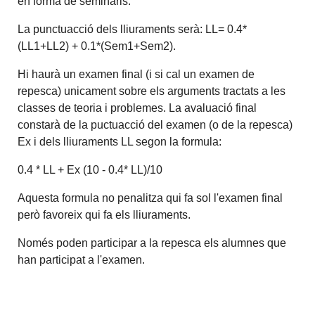
en forma de seminaris.
La punctuacció dels lliuraments serà: LL= 0.4*
(LL1+LL2) + 0.1*(Sem1+Sem2).
Hi haurà un examen final (i si cal un examen de
repesca) unicament sobre els arguments tractats a les
classes de teoria i problemes. La avaluació final
constarà de la puctuacció del examen (o de la repesca)
Ex i dels lliuraments LL segon la formula:
0.4 * LL + Ex (10 - 0.4* LL)/10
Aquesta formula no penalitza qui fa sol l'examen final
però favoreix qui fa els lliuraments.
Només poden participar a la repesca els alumnes que
han participat a l'examen.