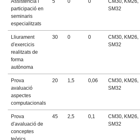
Assistència i
5
0
0
CM30, KM26,
participació en
SM32
seminaris
especialitzats
Lliurament
30
0
0
CM30, KM26,
d'exercicis
SM32
realitzats de
forma
autònoma
Prova
20
1,5
0,06
CM30, KM26,
avaluació
SM32
aspectes
computacionals
Prova
45
2,5
0,1
CM30, KM26,
d'avaluació de
SM32
conceptes
teòrics