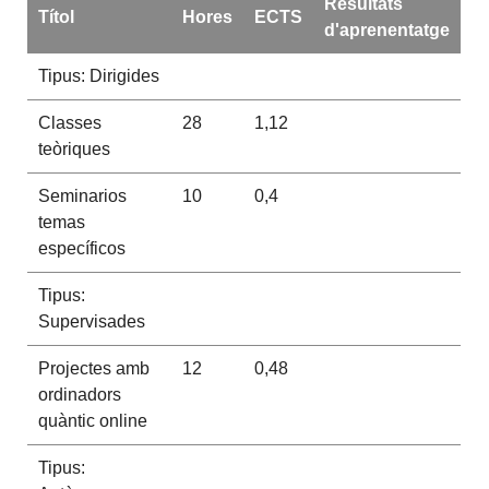
Resultats
Títol
Hores
ECTS
d'aprenentatge
Tipus: Dirigides
Classes
28
1,12
teòriques
Seminarios
10
0,4
temas
específicos
Tipus:
Supervisades
Projectes amb
12
0,48
ordinadors
quàntic online
Tipus: